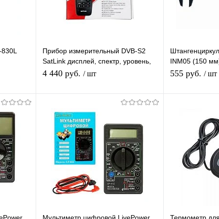
-830L
Прибор измерительный DVB-S2
Штангенциркул
SatLink дисплей, спектр, уровень,
INM05 (150 мм
транспондер
Высокие показ
4 440 руб.
555 руб.
/ шт
/ шт
стер
я
В корзину
равнению
Купить в 1 клик
К сравнению
Купить в 1 
 заказ
В избранное
В наличии
В избранное
vePower
Мультиметр цифровой LivePower
Термометр для