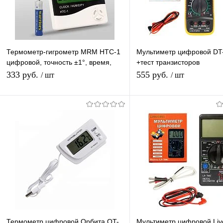
Термометр-гигрометр MRM HTC-1
Мультиметр цифровой DT
цифровой, точность ±1°, время,
+тест транзисторов
часы, будильник
Профессиональный
333 руб.
555 руб.
/ шт
/ шт
мультиизмерительный Те
В корзину
Подписатьс
Купить в 1 клик
К сравнению
Купить в 1 клик
К с
В избранное
В наличии
В избранное
Под
Термометр цифровой Орбита OT-
Мультиметр цифровой Li