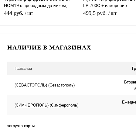
HOM19 с проводным датчиком,
LP-700C + измерение
для улицы, дома, почвы
температуры, Профессио
444 руб.
499,5 руб.
/ шт
/ шт
Тестер
В корзину
Подписатьс
НАЛИЧИЕ В МАГАЗИНАХ
Купить в 1 клик
К сравнению
Купить в 1 клик
К с
В избранное
В наличии
В избранное
Под
Название
Г
Вторн
(СЕВАСТОПОЛЬ) (Севастополь)
9
Ежеднев
(СИМФЕРОПОЛЬ) (Симферополь)
загрузка карты...