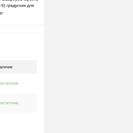
6) градусник для
одонепроницаемый
шт
В корзину
клик
К сравнению
В наличии
аличие
остаточно
остаточно