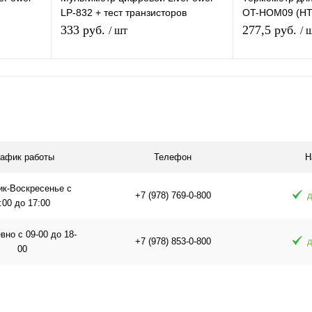
LP-832 + тест транзисторов
OT-HOM09 (HT-
нальный
Профессиональный
аквариума, в
333 руб.
277,5 руб.
/ шт
/ 
мультиизмерительный Тестер
датчик
я
В корзину
равнению
Купить в 1 клик
К сравнению
Купить в 1 
 заказ
В избранное
В наличии
В избранное
рафик работы
Телефон
Н
ик-Воскресенье с
+7 (978) 769-0-800
д
:00 до 17:00
но с 09-00 до 18-
+7 (978) 853-0-800
д
00