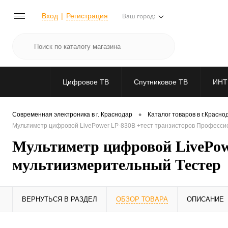
Вход
Регистрация
Ваш город:
Цифровое ТВ
Спутниковое ТВ
ИНТ
•
Современная электроника в г. Краснодар
Каталог товаров в г.Красно
Мультиметр цифровой LivePower LP-830B +тест транзисторов Професс
Мультиметр цифровой LivePow
мультиизмерительный Тестер
ВЕРНУТЬСЯ В РАЗДЕЛ
ОБЗОР ТОВАРА
ОПИСАНИЕ