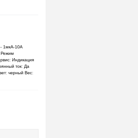
- 1мкА-10А
ь Режим
Сервис: Индикация
янный ток: Да
вет: черный Вес: