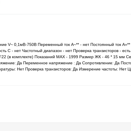
е V~ 0,1мВ-750В Переменный ток A~** - нет Постоянный ток A=** 
ть С - нет Частотный диапазон - нет Проверка транзисторов - ест
 6F22 (в комплекте) Показаний MAX - 1999 Размер ЖК - 46 * 15 мм 
ряжение: Да Переменное напряжение : Да Сопротивление: Да Посто
ратуры: Нет Проверка транзисторов: Да Измерение частоты: Нет Ц