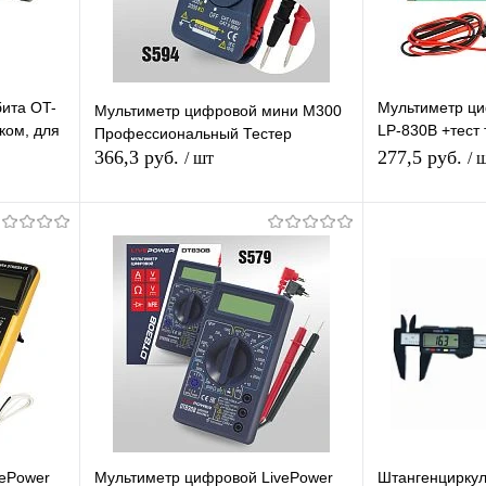
ита OT-
Мультиметр ци
Мультиметр цифровой мини M300
ком, для
LP-830B +тест
Профессиональный Тестер
ны,
Профессионал
366,3 руб.
277,5 руб.
/ шт
/ 
мультиизмерит
В корзину
П
равнению
Купить в 1 клик
К сравнению
Купить в 1 
аличии
В избранное
В наличии
В избранное
vePower
Мультиметр цифровой LivePower
Штангенциркул