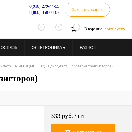
8(918) 279-44-55
Заказать звонок
8(800) 350-08-07
0
0
0
пока пусто
В корзине
ИОСВЯЗЬ
ЭЛЕКТРОНИКА +
РАЗНОЕ
иметр OT-INM10 (МD830B) (+ диод-тест, + проверка транзисторов)
зисторов)
333 руб.
/ шт