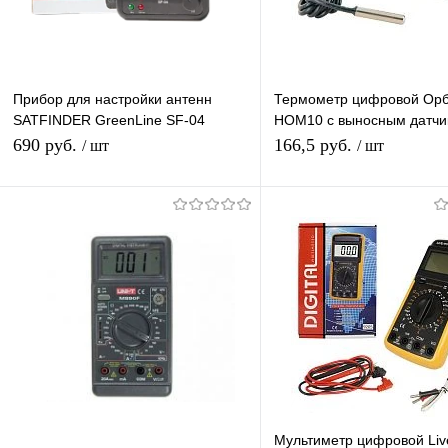
Прибор для настройки антенн
Термометр цифровой Орб
SATFINDER GreenLine SF-04
HOM10 с выносным датчи
стрелочный измеритель
улицы, морозильника, ван
690 руб.
166,5 руб.
/ шт
/ шт
спутникового сигнала
сауны, почвы
В корзину
В корзину
Купить в 1 клик
К сравнению
Купить в 1 клик
К с
В избранное
В наличии
В избранное
В н
Мультиметр цифровой Li