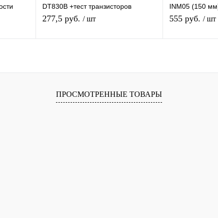
ости
DT830B +тест транзисторов
INM05 (150 мм
Профессиональный
Высокие показ
277,5 руб.
555 руб.
/ шт
/ шт
стер
мультиизмерительный Тестер
В корзину
равнению
Купить в 1 клик
К сравнению
Купить в 1 
ПРОСМОТРЕННЫЕ ТОВАРЫ
аличии
В избранное
В наличии
В избранное