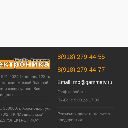
8(918) 279-44-55
8(918) 279-44-77
 1991-2024 © antenna123.ru
Email:
mp@gammatv.ru
т-магазин мелкой бытовой
ки и аксессуаров. Все
График работы
щищены.
Пн-Вс: с 9:00 до 17:00
 350000, г. Краснодар, ул.
Реквизиты расчетного счета
178/2, ТК "МедиаПлаза",
предприятия:
№13 "ЭЛЕКТРОНИКА"