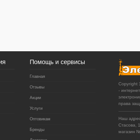
ия
Помощь и сервисы
Главная
Copyright
Отзывы
- интерне
электрони
Акции
права за
Услуги
Наш адрес:
Оптовикам
Стасова, 
Бренды
магазин 