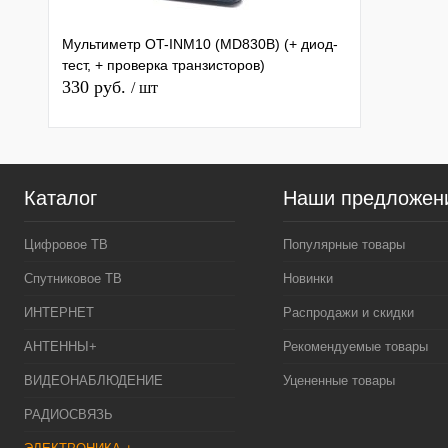
Мультиметр OT-INM10 (МD830B) (+ диод-
тест, + проверка транзисторов)
330 руб.
/ шт
Каталог
Наши предложен
Цифровое ТВ
Популярные товары
Спутниковое ТВ
Новинки
ИНТЕРНЕТ
Распродажи и скидки
АНТЕННЫ+
Рекомендуемые товары
ВИДЕОНАБЛЮДЕНИЕ
Уцененные товары
РАДИОСВЯЗЬ