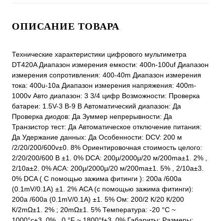
ОПИСАНИЕ ТОВАРА
Технические характеристики цифрового мультиметра
DT420A Диапазон измерения емкости: 400n-100uf Диапазон
измерения сопротивления: 400-40m Диапазон измерения
тока: 400u-10a Диапазон измерения напряжения: 400m-
1000v Авто диапазон: 3 3/4 цифр Возможности: Проверка
батареи: 1.5V-3 В-9 В Автоматический диапазон: Да
Проверка диодов: Да Зуммер непрерывности: Да
Транзистор тест: Да Автоматическое отключение питания:
Да Удержание данных: Да Особенности: DCV: 200 м
/2/20/200/600v±0. 8% Ориентировочная стоимость целого:
2/20/200/600 В ±1. 0% DCA: 200μ/2000μ/20 м/200ma±1. 2% ,
2/10a±2. 0% ACA: 200μ/2000μ/20 м/200ma±1. 5% , 2/10a±3.
0% DCA ( С помощью зажима фитинги ): 200а /600а
(0.1mV/0.1A) ±1. 2% ACA (с помощью зажима фитинги):
200а /600а (0.1mV/0.1A) ±1. 5% Ом: 200/2 К/20 К/200
К/2mΩ±1. 2% ; 20mΩ±1. 5% Температура: -20 °C ~
1000°c±3. 0% , 0 °F ~ 1800°f±3. 0% Габариты: Размеры: