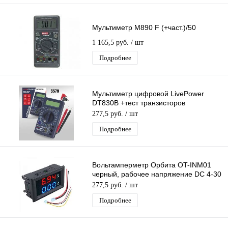
Мультиметр М890 F (+част.)/50
1 165,5 руб.
/ шт
Подробнее
Мультиметр цифровой LivePower
DT830B +тест транзисторов
Профессиональный
277,5 руб.
/ шт
мультиизмерительный Тестер
Подробнее
Вольтамперметр Орбита OT-INM01
черный, рабочее напряжение DC 4-30
В, дисплей
277,5 руб.
/ шт
Подробнее