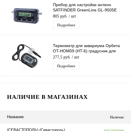
Прибор для настройки антенн
SATFINDER GreenLine GL-9505E
цифровой измеритель спутникового
805 руб.
/ шт
сигнала
Подробнее
Термометр для аквариума Орбита
OT-HOM09 (HT-6) градусник для
аквариума, водонепроницаемый
277,5 руб.
/ шт
датчик
Подробнее
НАЛИЧИЕ В МАГАЗИНАХ
Название
Наличие
(СЕВАСТОПОЛЬ) (Севастополь)
достаточно