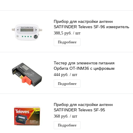
Прибор для настройки антенн
SATFINDER Televes SF-96 измеритель
спутникового сигнала c ЖК-экраном
388,5 руб.
/ шт
Подробнее
Тестер для элементов питания
Орбита OT-INM36 с цифровым
дисплеем, Тестер аккумуляторов и
444 руб.
/ шт
батареек
Подробнее
Прибор для настройки антенн
SATFINDER Televes SF-95
стрелочный измеритель спутникового
368 руб.
/ шт
сигнала
Подробнее