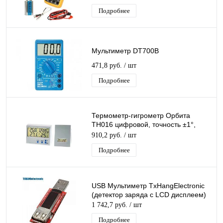
Профессиональный Тестер
Подробнее
Мультиметр DT700B
471,8 руб.
/ шт
Подробнее
Термометр-гигрометр Орбита
TH016 цифровой, точность ±1°,
время, будильник, дата,
910,2 руб.
/ шт
беспроводной датчик
Подробнее
USB Мультиметр TxHangElectronic
(детектор заряда с LCD дисплеем)
1 742,7 руб.
/ шт
Подробнее