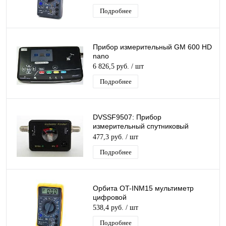
Подробнее
Прибор измерительный GM 600 HD
nano
6 826,5 руб.
/ шт
Подробнее
DVSSF9507: Прибор
измерительный спутниковый
стрелочный со круглым окном
477,3 руб.
/ шт
индикацией DiViSat (200)
Подробнее
Орбита OT-INM15 мультиметр
цифровой
538,4 руб.
/ шт
Подробнее