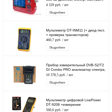
S/N, уровень, транспондер,
4 329 руб.
/ шт
Подробнее
Мультиметр OT-INM11 (+ диод-тест,
+ проверка транзисторов)
460,7 руб.
/ шт
Подробнее
Прибор измерительный DVB-S2/T2
GI Combo PRO анализатор спектра,
Измеритель ТВ сигнала, поддержка
10 378,5 руб.
/ шт
AHD
Подробнее
Мультиметр цифровой LivePower
DT-9208 +измерение
ёмкости,температуры,частоты
560,6 руб.
/ шт