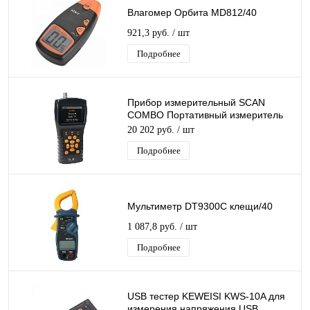
Влагомер Орбита MD812/40
921,3 руб.
/ шт
Подробнее
Прибор измерительный SCAN
COMBO Портативный измеритель
уровня ТЕЛЕВИЗИОННЫХ
20 202 руб.
/ шт
СИГНАЛОВ
Подробнее
Мультиметр DT9300C клещи/40
1 087,8 руб.
/ шт
Подробнее
USB тестер KEWEISI KWS-10A для
измерения напряжения USB