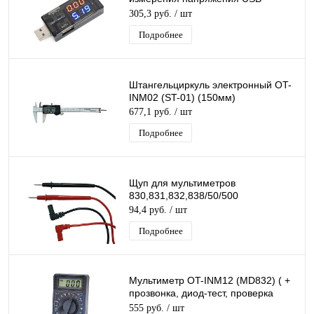
портов, зарядных устройств,
305,3 руб.
/ шт
Powerbank
Подробнее
Штангельциркуль электронный OT-
INM02 (ST-01) (150мм)
677,1 руб.
/ шт
Подробнее
Щуп для мультиметров
830,831,832,838/50/500
94,4 руб.
/ шт
Подробнее
Мультиметр OT-INM12 (МD832) ( +
прозвонка, диод-тест, проверка
транзисторов)
555 руб.
/ шт