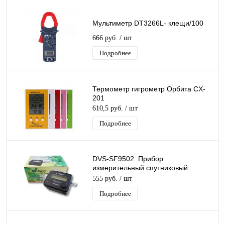
Мультиметр DT3266L- клещи/100
666 руб.
/ шт
Подробнее
Термометр гигрометр Орбита CX-
201
610,5 руб.
/ шт
Подробнее
DVS-SF9502: Прибор
измерительный спутниковый
стрелочный со светодиодной
555 руб.
/ шт
индикацией DiViSat (100)
Подробнее