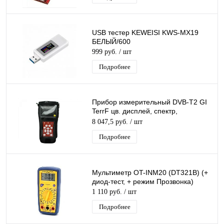
USB тестер KEWEISI KWS-MX19
БЕЛЫЙ/600
999 руб.
/ шт
Подробнее
Прибор измерительный DVB-T2 GI
TerrF цв. дисплей, спектр,
MER,BER, S/N, уровень
8 047,5 руб.
/ шт
Подробнее
Мультиметр OT-INM20 (DT321B) (+
диод-тест, + режим Прозвонка)
1 110 руб.
/ шт
Подробнее