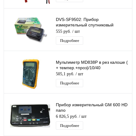
DVS-SF9502: Прибор
измерительный спутниковый
стрелочный со светодиодной
555 руб.
/ шт
индикацией DiViSat (100)
Подробнее
Мультиметр MD838P в рез калоше (
+ темпер.+проз)/10/40
505,1 руб.
/ шт
Подробнее
Прибор измерительный GM 600 HD
nano
6 826,5 руб.
/ шт
Подробнее