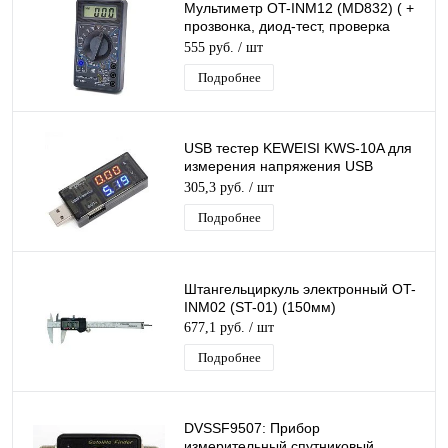
Мультиметр OT-INM12 (МD832) ( +
прозвонка, диод-тест, проверка
транзисторов)
555 руб.
/ шт
Подробнее
USB тестер KEWEISI KWS-10A для
измерения напряжения USB
портов, зарядных устройств,
305,3 руб.
/ шт
Powerbank
Подробнее
Штангельциркуль электронный OT-
INM02 (ST-01) (150мм)
677,1 руб.
/ шт
Подробнее
DVSSF9507: Прибор
измерительный спутниковый