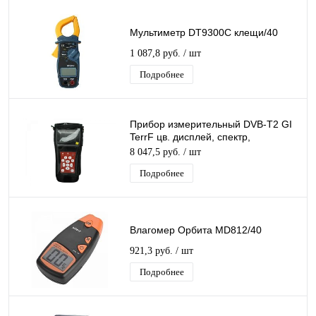
Мультиметр DT9300C клещи/40
1 087,8 руб.
/ шт
Подробнее
Прибор измерительный DVB-T2 GI
TerrF цв. дисплей, спектр,
MER,BER, S/N, уровень
8 047,5 руб.
/ шт
Подробнее
Влагомер Орбита MD812/40
921,3 руб.
/ шт
Подробнее