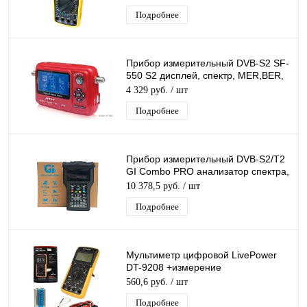
Подробнее
Прибор измерительный DVB-S2 SF-
550 S2 дисплей, спектр, MER,BER,
S/N, уровень, транспондер,
4 329 руб.
/ шт
Подробнее
Прибор измерительный DVB-S2/T2
GI Combo PRO анализатор спектра,
Измеритель ТВ сигнала, поддержка
10 378,5 руб.
/ шт
AHD
Подробнее
Мультиметр цифровой LivePower
DT-9208 +измерение
ёмкости,температуры,частоты
560,6 руб.
/ шт
Профессиональный Тестер
Подробнее