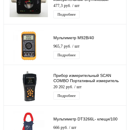
стрелочный со круглым окном
477,3 руб.
/ шт
индикацией DiViSat (200)
Подробнее
Мультиметр M92B/40
965,7 руб.
/ шт
Подробнее
Прибор измерительный SCAN
COMBO Портативный измеритель
уровня ТЕЛЕВИЗИОННЫХ
20 202 руб.
/ шт
СИГНАЛОВ
Подробнее
Мультиметр DT3266L- клещи/100
666 руб.
/ шт