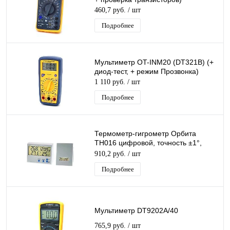
460,7 руб.
/ шт
Подробнее
Мультиметр OT-INM20 (DT321B) (+
диод-тест, + режим Прозвонка)
1 110 руб.
/ шт
Подробнее
Термометр-гигрометр Орбита
TH016 цифровой, точность ±1°,
время, будильник, дата,
910,2 руб.
/ шт
беспроводной датчик
Подробнее
Мультиметр DT9202A/40
765,9 руб.
/ шт