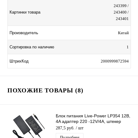
243399 /
Картинки товара
243400 /
243401
Производитель
Китай
Сортировка по наличию
1
ШтрихКод
2000999872594
ПОХОЖИЕ ТОВАРЫ (8)
Блок питания Live-Power LP354 12В,
4A адаптер 220 -12V/4A, штекер
5.5*2,5 мм
287,5 руб.
/ шт
Подробнее