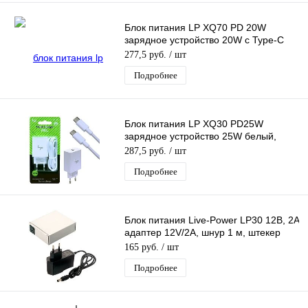
Блок питания LP XQ70 PD 20W
зарядное устройство 20W с Type-C
портом
277,5 руб.
/ шт
Подробнее
Блок питания LP XQ30 PD25W
зарядное устройство 25W белый,
вход Type-C, с кабелем Type-C - Type-
287,5 руб.
/ шт
C
Подробнее
Блок питания Live-Power LP30 12В, 2A
адаптер 12V/2A, шнур 1 м, штекер
5.5*2,5 мм
165 руб.
/ шт
Подробнее