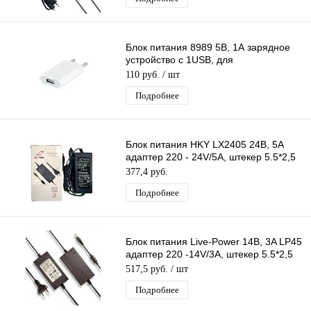
Блок питания 8989 5В, 1А зарядное
устройство с 1USB, для
планшета,телефона,плеера,GPS-
110 руб.
/ шт
навигатора
Подробнее
Блок питания HKY LX2405 24В, 5A
адаптер 220 - 24V/5A, штекер 5.5*2,5
мм
377,4 руб.
Подробнее
Блок питания Live-Power 14В, 3A LP45
адаптер 220 -14V/3A, штекер 5.5*2,5
мм
517,5 руб.
/ шт
Подробнее