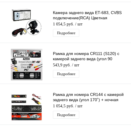
Камера заднего вида ET-683, CVBS
подключение(RCA) Цветная
Парковочная камера с Парковочными
1 054,5 руб.
/ шт
Линиями
Подробнее
Рамка для номера CR111 (S120) с
камерой заднего вида (угол 90
градусов)
543,9 руб.
/ шт
Подробнее
Рамка для номера CR144 с камерой
заднего вида (угол 170˚) + ночная
подсветка EURO
1 054,5 руб.
/ шт
Подробнее