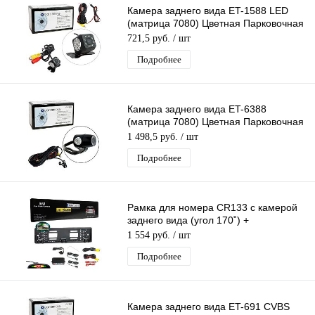
Камера заднего вида ET-1588 LED
(матрица 7080) Цветная Парковочная
камера с Парковочными Линиями
721,5 руб.
/ шт
Подробнее
Камера заднего вида ET-6388
(матрица 7080) Цветная Парковочная
камера с Парковочными Линиями
1 498,5 руб.
/ шт
Подробнее
Рамка для номера CR133 с камерой
заднего вида (угол 170˚) +
парктронник / ночная подсветка
1 554 руб.
/ шт
Подробнее
Камера заднего вида ET-691 CVBS