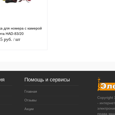
Недоступно
Недоступно
а для номера с камерой
та HAD-83/20
65 руб.
/ шт
Подписаться
упить в 1
К
сравнению
ия
Помощь и сервисы
 избранное
Недоступно
Главная
Copyright
Отзывы
- интерне
электрони
Акции
права за