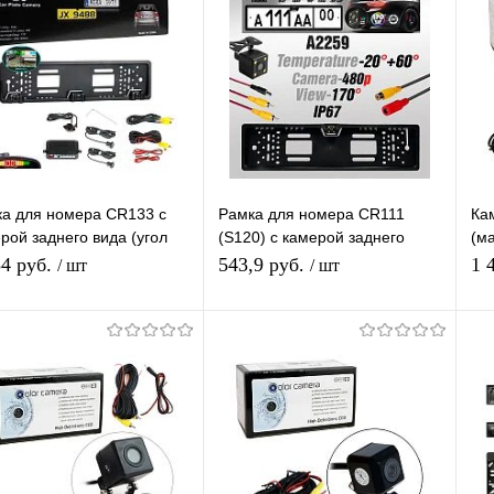
а для номера CR133 с
Рамка для номера CR111
Ка
рой заднего вида (угол
(S120) с камерой заднего
(м
) + парктронник / ночная
вида (угол 90 градусов)
Па
54 руб.
543,9 руб.
1 
/ шт
/ шт
ветка
Па
В корзину
В корзину
упить в 1
К
Купить в 1
К
сравнению
клик
сравнению
кл
 избранное
В наличии
В избранное
В наличии