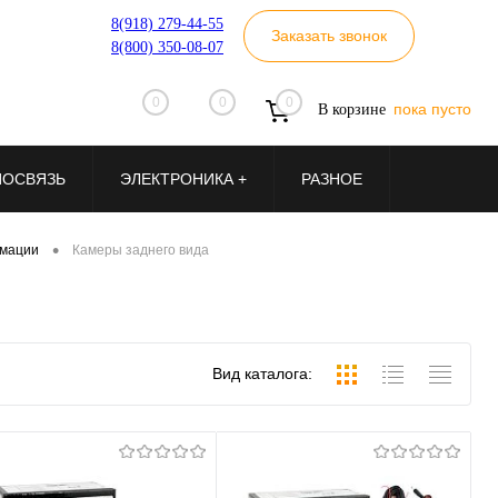
8(918) 279-44-55
Заказать звонок
8(800) 350-08-07
0
0
0
пока пусто
В корзине
ИОСВЯЗЬ
ЭЛЕКТРОНИКА +
РАЗНОЕ
•
рмации
Камеры заднего вида
Вид каталога: