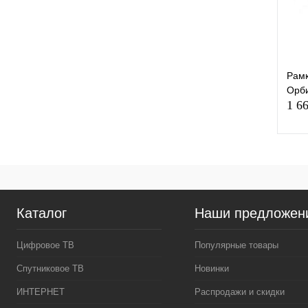
Рамк
Орби
1 6
К
клик
Каталог
Наши предложен
В
Цифровое ТВ
Популярные товары
Спутниковое ТВ
Новинки
ИНТЕРНЕТ
Распродажи и скидки