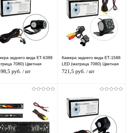
мера заднего вида ET-6388
Камера заднего вида ET-1588
атрица 7080) Цветная
LED (матрица 7080) Цветная
рковочная камера с
Парковочная камера с
498,5 руб.
721,5 руб.
/ шт
/ шт
рковочными Линиями
Парковочными Линиями
В корзину
В корзину
Купить в 1
К
Купить в 1
К
ик
сравнению
клик
сравнению
В избранное
В наличии
В избранное
В наличии