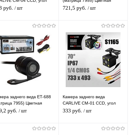
RLIVE СМ-04 CCD, угол
(матрица 7955) Цветная
зора 100˚
Парковочная камера с
3 руб.
721,5 руб.
/ шт
/ шт
Парковочными Линиями
Подписаться
Подписаться
Купить в 1
К
Купить в 1
К
ик
сравнению
клик
сравнению
В избранное
В избранное
В наличии
Недоступно
мера заднего вида ET-688
Камера заднего вида
атрица 7955) Цветная
CARLIVE СМ-01 CCD, угол
рковочная камера с
обзора 70˚
9,2 руб.
333 руб.
/ шт
/ шт
рковочными Линиями
Подписаться
Подписаться