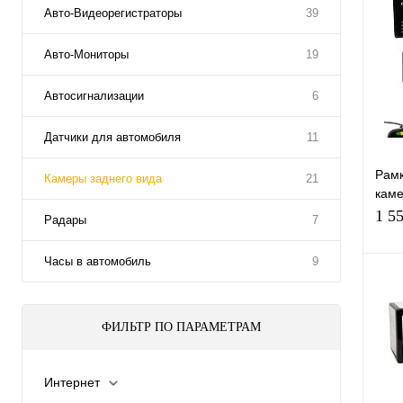
Авто-Видеорегистраторы
39
Авто-Мониторы
19
Автосигнализации
6
Датчики для автомобиля
11
Рамк
Камеры заднего вида
21
каме
170˚
1 5
Радары
7
подс
Часы в автомобиль
9
ФИЛЬТР ПО ПАРАМЕТРАМ
К
клик
В
Интернет