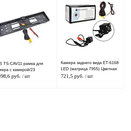
Купить в 1
К
Купить в 1
К
ик
сравнению
клик
сравнению
В избранное
В избранное
Недоступно
Недоступно
Камера заднего вида ET-6168
S TS-CAV11 рамка для
LED (матрица 7955) Цветная
мера с камерой/23
Парковочная камера с
398,6 руб.
721,5 руб.
/ шт
/ шт
Парковочными Линиями
Подписаться
Подписаться
Купить в 1
К
Купить в 1
К
ик
сравнению
клик
сравнению
В избранное
В избранное
В наличии