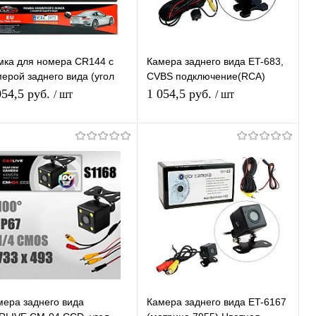
мка для номера CR144 с
Камера заднего вида ET-683,
мерой заднего вида (угол
CVBS подключение(RCA)
˚) + ночная подсветка
Цветная Парковочная камера
054,5 руб.
1 054,5 руб.
/ шт
/ шт
RO
с Парковочными Линиями
В корзину
Подписаться
Купить в 1
К
Купить в 1
К
ик
сравнению
клик
сравнению
В избранное
В наличии
В избранное
Под заказ
мера заднего вида
Камера заднего вида ET-6167