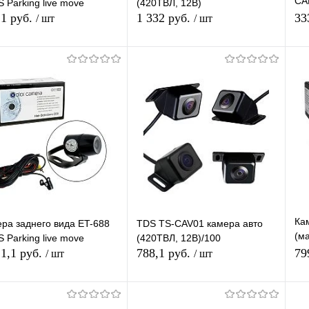
CA
 Parking live move
(420ТВЛ, 12В)
об
21 руб.
1 332 руб.
33
/ шт
/ шт
Подписаться
Подписаться
упить в 1
К
Купить в 1
К
сравнению
клик
сравнению
кл
 избранное
Под заказ
В избранное
Недоступно
Ка
ра заднего вида ET-688
TDS TS-CAV01 камера авто
(м
 Parking live move
(420ТВЛ, 12В)/100
Па
21,1 руб.
788,1 руб.
79
/ шт
/ шт
Па
Подписаться
Подписаться