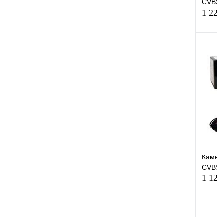
CVBS
1 2
К
клик
В
Каме
CVBS
1 1