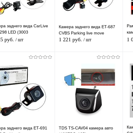
ра заднего вида CarLive
Ра
Камера заднего вида ET-687
298 LED (3003
ка
CVBS Parking live move
tion)/ET-6168 S (3003
170
,5 руб.
1 221 руб.
1 
/ шт
/ шт
ion)
EU
В корзину
Подписаться
упить в 1
К
Купить в 1
К
сравнению
клик
сравнению
кл
 избранное
В наличии
В избранное
Под заказ
Ка
ра заднего вида ET-691
TDS TS-CAV04 камера авто