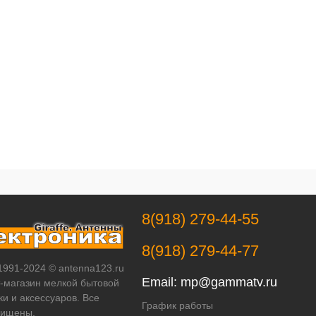
Недоступно
8(918) 279-44-55
8(918) 279-44-77
 1991-2024 © antenna123.ru
Email:
mp@gammatv.ru
т-магазин мелкой бытовой
ки и аксессуаров. Все
График работы
щищены.