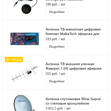
330 руб.
/ шт
Подробнее
Антенна ТВ комнатная цифровая
Компакт MalkaTech эфирная для
DVB-T2 телевидения
333 руб.
/ шт
Подробнее
хит продаж
Антенна ТВ внешняя уличная
Фаворит 7 (Н) цифровая эфирная
для DVB-T2 телевидения наружная
555 руб.
/ шт
Подробнее
Антенна спутниковая 90см Supral
со стеновым кронштейном
3 052,5 руб.
/ шт