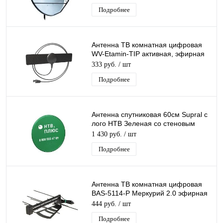
Подробнее
Антенна ТВ комнатная цифровая
WV-Etamin-TIP активная, эфирная
для DVB-T2 телевидения
333 руб.
/ шт
Подробнее
Антенна спутниковая 60см Supral с
лого НТВ Зеленая со стеновым
кронштейном
1 430 руб.
/ шт
Подробнее
Антенна ТВ комнатная цифровая
BAS-5114-P Меркурий 2.0 эфирная
для DVB-T2 телевидения
444 руб.
/ шт
Подробнее