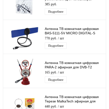
активная. для дома. для дачи
385 руб.
Подробнее
Антенна ТВ комнатная цифровая
BAS-5111-5V MICRO DIGITAL-S
эфирная для DVB-T2 телевидения
770 руб.
/ шт
Рэмо
Подробнее
Антенна ТВ комнатная цифровая
PARA-2 эфирная для DVB-T2
телевидения
165 руб.
/ шт
Подробнее
Антенна ТВ комнатная цифровая
Терезе MalkaTech эфирная для
DVB-T2 телевидения
440 руб.
/ шт