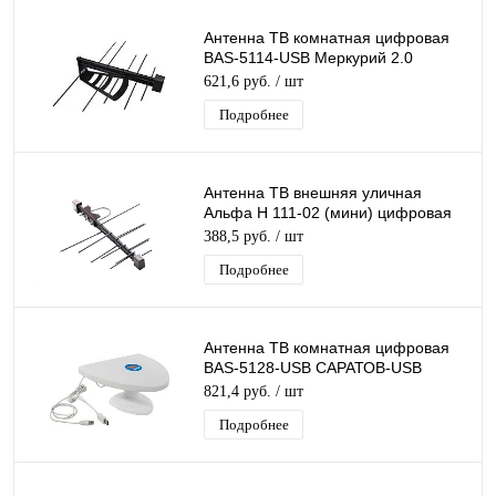
Антенна ТВ комнатная цифровая
BAS-5114-USB Меркурий 2.0
эфирная для DVB-T2 телевидения
621,6 руб.
/ шт
Подробнее
Антенна ТВ внешняя уличная
Альфа Н 111-02 (мини) цифровая
эфирная для DVB-T2 телевидения
388,5 руб.
/ шт
наружная
Подробнее
Антенна ТВ комнатная цифровая
BAS-5128-USB САРАТОВ-USB
эфирная для DVB-T2 телевидения
821,4 руб.
/ шт
Рэмо
Подробнее