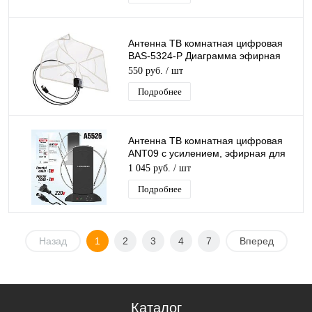
Антенна ТВ комнатная цифровая
BAS-5324-P Диаграмма эфирная
для DVB-T2 телевидения Рэмо
550 руб.
/ шт
Подробнее
Антенна ТВ комнатная цифровая
ANT09 с усилением, эфирная для
DVB-T2 телевидения
1 045 руб.
/ шт
Подробнее
Назад
1
2
3
4
7
Вперед
Каталог