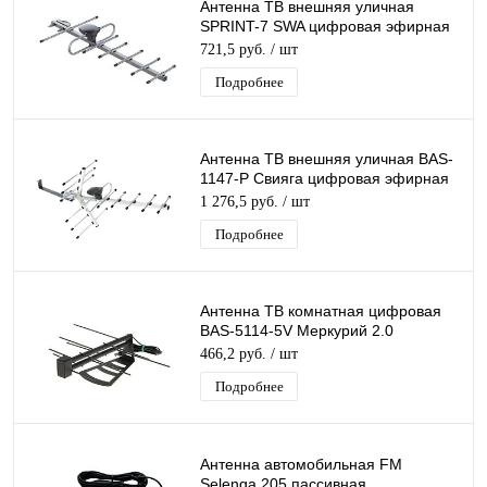
Антенна ТВ внешняя уличная
SPRINT-7 SWA цифровая эфирная
для DVB-T2 телевидения Рэмо
721,5 руб.
/ шт
BAS-1161-SWA
Подробнее
Антенна ТВ внешняя уличная BAS-
1147-Р Свияга цифровая эфирная
для DVB-T2 телевидения наружная
1 276,5 руб.
/ шт
Рэмо
Подробнее
Антенна ТВ комнатная цифровая
BAS-5114-5V Меркурий 2.0
эфирная для DVB-T2 телевидения
466,2 руб.
/ шт
Подробнее
Антенна автомобильная FM
Selenga 205 пассивная