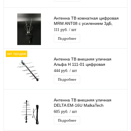
Антенна ТВ комнатная цифровая
MRM ANT08 с усилением 3дБ,
эфирная для DVB-T2 телевидения
111 руб.
/ шт
Подробнее
хит продаж
Антенна ТВ внешняя уличная
Альфа Н 111-01 цифровая
эфирная для DVB-T2 телевидения
444 руб.
/ шт
наружная
Подробнее
Антенна ТВ внешняя уличная
DELTA EM-16U MalkaTech
цифровая эфирная для DVB-T2 ТВ
605 руб.
/ шт
наружная
Подробнее