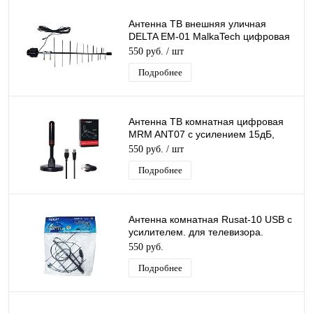
Антенна ТВ внешняя уличная
DELTA EM-01 MalkaTech цифровая
эфирная для DVB-T2 ТВ наружная
550 руб.
/ шт
Подробнее
Антенна ТВ комнатная цифровая
MRM ANT07 с усилением 15дБ,
эфирная для DVB-T2 телевидения
550 руб.
/ шт
Подробнее
Антенна комнатная Rusat-10 USB с
усилителем. для телевизора.
активная. для дома. для дачи
550 руб.
Подробнее