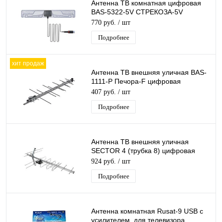
Антенна ТВ комнатная цифровая
BAS-5322-5V СТРЕКОЗА-5V
эфирная для DVB-T2 телевидения
770 руб.
/ шт
Рэмо
Подробнее
хит продаж
Антенна ТВ внешняя уличная BAS-
1111-Р Печора-F цифровая
эфирная для DVB-T2 телевидения
407 руб.
/ шт
Рэмо
Подробнее
Антенна ТВ внешняя уличная
SECTOR 4 (трубка 8) цифровая
эфирная для DVB-T2 телевидения
924 руб.
/ шт
Electronics
Подробнее
Антенна комнатная Rusat-9 USB с
усилителем. для телевизора.