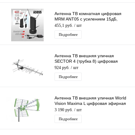
Антенна ТВ комнатная цифровая
MRM ANT05 с усилением 15дБ,
эфирная для DVB-T2 телевидения
455,1 руб.
/ шт
Подробнее
Антенна ТВ внешняя уличная
SECTOR 4 (трубка 8) цифровая
эфирная для DVB-T2 телевидения
924 руб.
/ шт
Electronics
Подробнее
Антенна ТВ внешняя уличная World
Vision Maxima L цифровая эфирная
для DVB-T2 ТВ наружная
3 190 руб.
/ шт
Подробнее