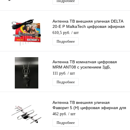
Подробнее
Антенна ТВ внешняя уличная DELTA
20-E P MalkaTech цифровая эфирная
для DVB-T2 ТВ наружная
610,5 руб.
/ шт
Подробнее
Антенна ТВ комнатная цифровая
MRM ANT08 с усилением 3дБ,
эфирная для DVB-T2 телевидения
111 руб.
/ шт
Подробнее
Антенна ТВ внешняя уличная
Фаворит 5 (Н) цифровая эфирная для
DVB-T2 телевидения наружная Рэмо
462 руб.
/ шт
Подробнее