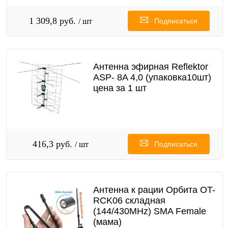
1 309,8 руб.
/ шт
Подписаться
Антенна эфирная Reflektor
ASP- 8A 4,0 (упаковка10шт)
цена за 1 шт
416,3 руб.
/ шт
Подписаться
Антенна к рации Орбита OT-
RCK06 складная
(144/430MHz) SMA Female
(мама)