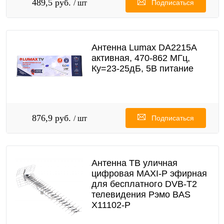
489,5 руб.
/ шт
Подписаться
Антенна Lumax DA2215A
активная, 470-862 МГц,
Ку=23-25дБ, 5В питание
876,9 руб.
/ шт
Подписаться
Антенна ТВ уличная
цифровая MAXI-P эфирная
для бесплатного DVB-T2
телевидения Рэмо BAS
X11102-P