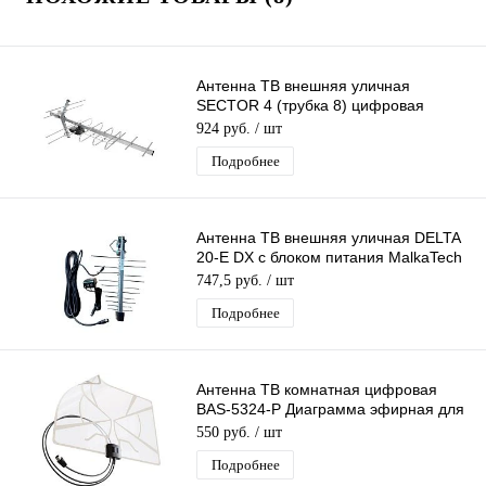
Антенна ТВ внешняя уличная
SECTOR 4 (трубка 8) цифровая
эфирная для DVB-T2 телевидения
924 руб.
/ шт
Electronics
Подробнее
Антенна ТВ внешняя уличная DELTA
20-E DX с блоком питания MalkaTech
эфирная для DVB-T2 ТВ наружная
747,5 руб.
/ шт
Подробнее
Антенна ТВ комнатная цифровая
BAS-5324-P Диаграмма эфирная для
DVB-T2 телевидения Рэмо
550 руб.
/ шт
Подробнее