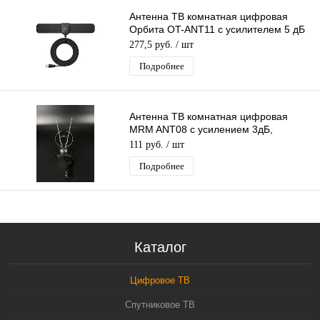
Антенна ТВ комнатная цифровая
Орбита OT-ANT11 с усилителем 5 дБ
эфирная для DVB-T2 телевидения
277,5 руб.
/ шт
Подробнее
Антенна ТВ комнатная цифровая
MRM ANT08 с усилением 3дБ,
эфирная для DVB-T2 телевидения
111 руб.
/ шт
Подробнее
Каталог
Цифровое ТВ
Спутниковое ТВ