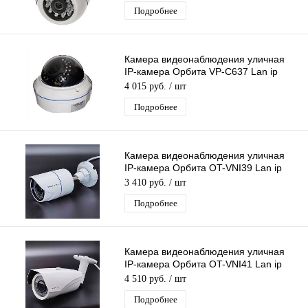
металл
Подробнее
Камера видеонаблюдения уличная
IP-камера Орбита VP-C637 Lan ip
видеокамера 1 Mpix 3,6мм
4 015 руб.
/ шт
Подробнее
Камера видеонаблюдения уличная
IP-камера Орбита OT-VNI39 Lan ip
камера 5 Mpix 3,6мм для дома и др
3 410 руб.
/ шт
Подробнее
Камера видеонаблюдения уличная
IP-камера Орбита OT-VNI41 Lan ip
камера 5 Mpix 2,8-12мм для дома и
4 510 руб.
/ шт
др
Подробнее