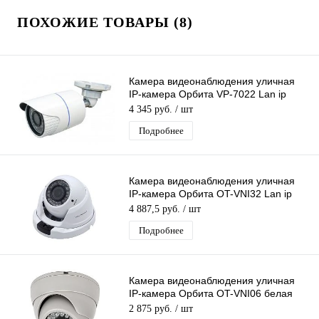
ПОХОЖИЕ ТОВАРЫ (8)
Камера видеонаблюдения уличная
IP-камера Орбита VP-7022 Lan ip
видеокамера 4 Mpix 3,6мм металл
4 345 руб.
/ шт
Подробнее
Камера видеонаблюдения уличная
IP-камера Орбита OT-VNI32 Lan ip
камера 5 Mpix 2.8-12 мм
4 887,5 руб.
/ шт
Подробнее
Камера видеонаблюдения уличная
IP-камера Орбита OT-VNI06 белая
Lan видеокамера 4 Mpix 3,6мм
2 875 руб.
/ шт