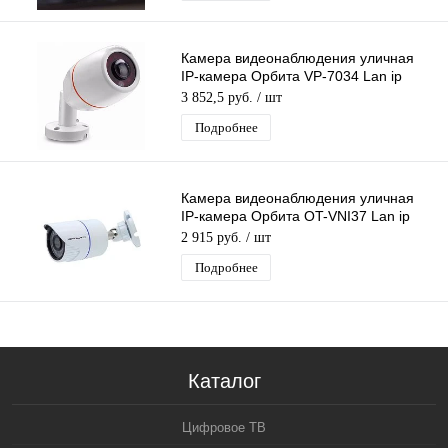
Камера видеонаблюдения уличная
IP-камера Орбита VP-7034 Lan ip
видеокамера 3 Mpix 1.7мм H.265
3 852,5 руб.
/ шт
металл
Подробнее
Камера видеонаблюдения уличная
IP-камера Орбита OT-VNI37 Lan ip
камера 2 Mpix 3,6мм для дома и др
2 915 руб.
/ шт
Подробнее
Каталог
Цифровое ТВ