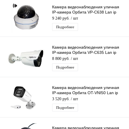
Камера видеонаблюдения уличная
IP-камера Орбита VP-C638 Lan ip
видеокамера 4 Mpix 3,6мм металл
9 240 руб.
/ шт
Подробнее
Камера видеонаблюдения уличная
IP-камера Орбита VP-C635 Lan ip
видеокамера 4 Mpix 3,6мм H.264
8 800 руб.
/ шт
металл
Подробнее
Камера видеонаблюдения уличная
IP-камера Орбита OT-VNI50 Lan ip
камера 2 Mpix 2,8 мм для дома и др
3 520 руб.
/ шт
Подробнее
Камера видеонаблюдения уличная