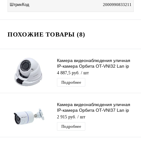
ШтрихКод
2000990833211
ПОХОЖИЕ ТОВАРЫ (8)
Камера видеонаблюдения уличная
IP-камера Орбита OT-VNI32 Lan ip
камера 5 Mpix 2.8-12 мм
4 887,5 руб.
/ шт
Подробнее
Камера видеонаблюдения уличная
IP-камера Орбита OT-VNI37 Lan ip
камера 2 Mpix 3,6мм для дома и др
2 915 руб.
/ шт
Подробнее