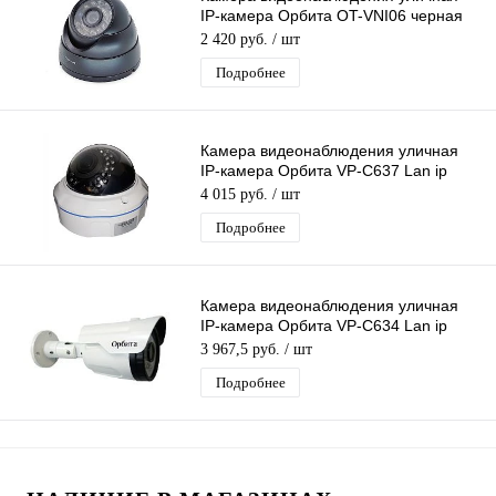
IP-камера Орбита OT-VNI06 черная
Lan видеокамера 4 Mpix 3,6мм
2 420 руб.
/ шт
металл
Подробнее
Камера видеонаблюдения уличная
IP-камера Орбита VP-C637 Lan ip
видеокамера 1 Mpix 3,6мм
4 015 руб.
/ шт
Подробнее
Камера видеонаблюдения уличная
IP-камера Орбита VP-C634 Lan ip
видеокамера 2 Mpix 3,6мм H.264
3 967,5 руб.
/ шт
металл
Подробнее