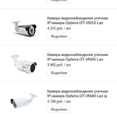
Камера видеонаблюдения уличная
IP-камера Орбита OT-VNI10 Lan
камера 3 Mpix 3,6мм H.265 для дома
4 235 руб.
/ шт
и др
Подробнее
Камера видеонаблюдения уличная
IP-камера Орбита OT-VNI05 Lan
камера 2 Mpix 2,8-12 мм для дома и
3 905 руб.
/ шт
др
Подробнее
Камера видеонаблюдения уличная
IP-камера Орбита OT-VNI40 Lan ip
камера 3 Mpix 2,8-12мм для дома и
3 740 руб.
/ шт
др
Подробнее