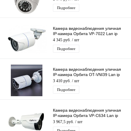
металл
Подробнее
Камера видеонаблюдения уличная
IP-камера Орбита VP-7022 Lan ip
видеокамера 4 Mpix 3,6мм металл
4 345 руб.
/ шт
Подробнее
Камера видеонаблюдения уличная
IP-камера Орбита OT-VNI39 Lan ip
камера 5 Mpix 3,6мм для дома и др
3 410 руб.
/ шт
Подробнее
Камера видеонаблюдения уличная
IP-камера Орбита VP-C634 Lan ip
видеокамера 2 Mpix 3,6мм H.264
3 967,5 руб.
/ шт
металл
Подробнее