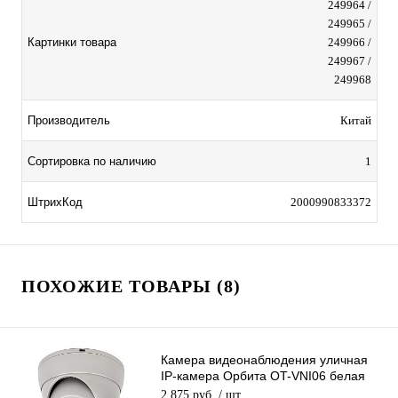
249964 /
249965 /
Картинки товара
249966 /
249967 /
249968
Производитель
Китай
Сортировка по наличию
1
ШтрихКод
2000990833372
ПОХОЖИЕ ТОВАРЫ (8)
Камера видеонаблюдения уличная
IP-камера Орбита OT-VNI06 белая
Lan видеокамера 4 Mpix 3,6мм
2 875 руб.
/ шт