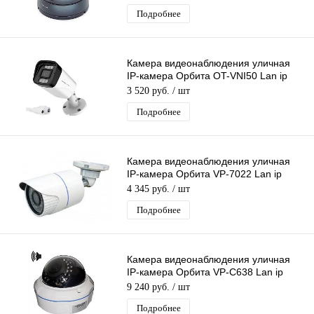
металл
Подробнее
Камера видеонаблюдения уличная
IP-камера Орбита OT-VNI50 Lan ip
камера 2 Mpix 2,8 мм для дома и др
3 520 руб.
/ шт
Подробнее
Камера видеонаблюдения уличная
IP-камера Орбита VP-7022 Lan ip
видеокамера 4 Mpix 3,6мм металл
4 345 руб.
/ шт
Подробнее
Камера видеонаблюдения уличная
IP-камера Орбита VP-C638 Lan ip
видеокамера 4 Mpix 3,6мм металл
9 240 руб.
/ шт
Подробнее