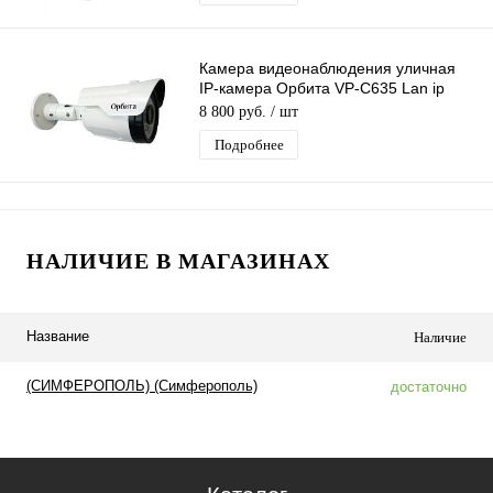
Камера видеонаблюдения уличная
IP-камера Орбита VP-C635 Lan ip
видеокамера 4 Mpix 3,6мм H.264
8 800 руб.
/ шт
металл
Подробнее
НАЛИЧИЕ В МАГАЗИНАХ
Название
Наличие
(СИМФЕРОПОЛЬ) (Симферополь)
достаточно