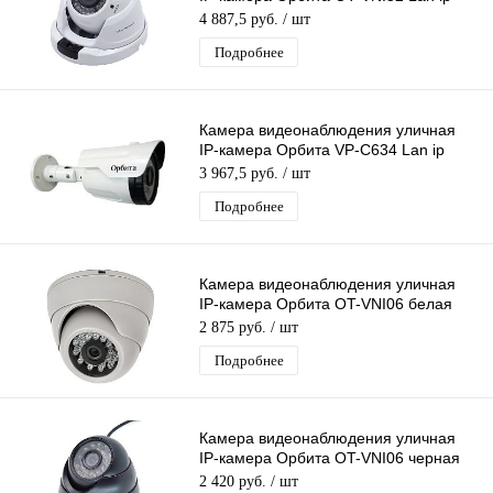
камера 5 Mpix 2.8-12 мм
4 887,5 руб.
/ шт
Подробнее
Камера видеонаблюдения уличная
IP-камера Орбита VP-C634 Lan ip
видеокамера 2 Mpix 3,6мм H.264
3 967,5 руб.
/ шт
металл
Подробнее
Камера видеонаблюдения уличная
IP-камера Орбита OT-VNI06 белая
Lan видеокамера 4 Mpix 3,6мм
2 875 руб.
/ шт
металл
Подробнее
Камера видеонаблюдения уличная
IP-камера Орбита OT-VNI06 черная
Lan видеокамера 4 Mpix 3,6мм
2 420 руб.
/ шт