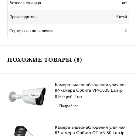
Базовая единица
шт
Производитель
Китай
Сортировка по наличию
2
ПОХОЖИЕ ТОВАРЫ (8)
Камера видеонаблюдения уличная
IP-камера Орбита VP-C635 Lan ip
видеокамера 4 Mpix 3,6мм H.264
8 800 руб.
/ шт
металл
Подробнее
Камера видеонаблюдения уличная
IP-камера Орбита OT-VNI50 Lan ip