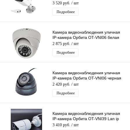
камера 2 Mpix 2,8 мм для дома и др
3 520 руб.
/ шт
Подробнее
Камера видеонаблюдения уличная
IP-камера Орбита OT-VNI06 белая
Lan видеокамера 4 Mpix 3,6мм
2 875 руб.
/ шт
металл
Подробнее
Камера видеонаблюдения уличная
IP-камера Орбита OT-VNI06 черная
Lan видеокамера 4 Mpix 3,6мм
2 420 руб.
/ шт
металл
Подробнее
Камера видеонаблюдения уличная
IP-камера Орбита OT-VNI39 Lan ip
камера 5 Mpix 3,6мм для дома и др
3 410 руб.
/ шт