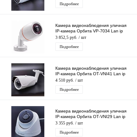
Подробнее
Камера видеонаблюдения уличная
IP-камера Орбита VP-7034 Lan ip
видеокамера 3 Mpix 1.7мм H.265
3 852,5 руб.
/ шт
металл
Подробнее
Камера видеонаблюдения уличная
IP-камера Орбита OT-VNI41 Lan ip
камера 5 Mpix 2,8-12мм для дома и
4 510 руб.
/ шт
др
Подробнее
Камера видеонаблюдения уличная
IP-камера Орбита OT-VNI29 Lan ip
камера 5 Mpix 3,6мм для дома и др.
3 355 руб.
/ шт
Подробнее