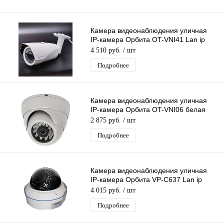
Камера видеонаблюдения уличная
IP-камера Орбита OT-VNI41 Lan ip
камера 5 Mpix 2,8-12мм для дома и
4 510 руб.
/ шт
др
Подробнее
Камера видеонаблюдения уличная
IP-камера Орбита OT-VNI06 белая
Lan видеокамера 4 Mpix 3,6мм
2 875 руб.
/ шт
металл
Подробнее
Камера видеонаблюдения уличная
IP-камера Орбита VP-C637 Lan ip
видеокамера 1 Mpix 3,6мм
4 015 руб.
/ шт
Подробнее