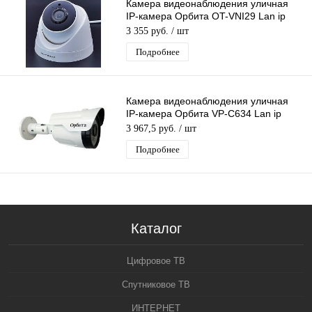
Камера видеонаблюдения уличная
IP-камера Орбита OT-VNI29 Lan ip
камера 5 Mpix 3,6мм для дома и др.
3 355 руб.
/ шт
Подробнее
Камера видеонаблюдения уличная
IP-камера Орбита VP-C634 Lan ip
видеокамера 2 Mpix 3,6мм H.264
3 967,5 руб.
/ шт
металл
Подробнее
Каталог
Цифровое ТВ
Спутниковое ТВ
ИНТЕРНЕТ