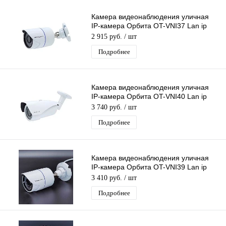
Камера видеонаблюдения уличная
IP-камера Орбита OT-VNI37 Lan ip
камера 2 Mpix 3,6мм для дома и др
2 915 руб.
/ шт
Подробнее
Камера видеонаблюдения уличная
IP-камера Орбита OT-VNI40 Lan ip
камера 3 Mpix 2,8-12мм для дома и
3 740 руб.
/ шт
др
Подробнее
Камера видеонаблюдения уличная
IP-камера Орбита OT-VNI39 Lan ip
камера 5 Mpix 3,6мм для дома и др
3 410 руб.
/ шт
Подробнее