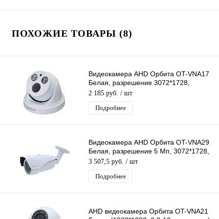
ПОХОЖИЕ ТОВАРЫ (8)
Видеокамера AHD Орбита OT-VNA17
Белая, разрешение 3072*1728,
3.6мм, пластик, ИК подсветка
2 185 руб.
/ шт
Подробнее
Видеокамера AHD Орбита OT-VNA29
Белая, разрешение 5 Mп, 3072*1728,
объектив 2,8-12мм, ИК подсветка
3 507,5 руб.
/ шт
Подробнее
AHD видеокамера Орбита OT-VNA21