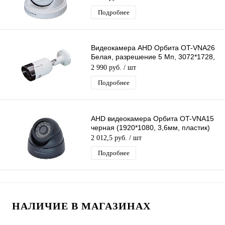
Подробнее
Видеокамера AHD Орбита OT-VNA26
Белая, разрешение 5 Mп, 3072*1728,
объектив 3,6мм, ИК подсветка
2 990 руб.
/ шт
Подробнее
AHD видеокамера Орбита OT-VNA15
черная (1920*1080, 3,6мм, пластик)
2 012,5 руб.
/ шт
Подробнее
НАЛИЧИЕ В МАГАЗИНАХ