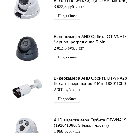
Белая (1920*1080, 2,8-12мм, металл)
3 622,5 руб.
/ шт
Подробнее
Видеокамера AHD Орбита OT-VNA14
Черная, разрешение 5 Mп,
3072*1728, объектив 3,6мм, ИК
2 053,5 руб.
/ шт
подсветка
Подробнее
Видеокамера AHD Орбита OT-VNA28
Белая, разрешение 2 Mп, 1920*1080,
объектив 3,6мм, ИК подсветка
2 300 руб.
/ шт
Подробнее
AHD видеокамера Орбита OT-VNA19
(1920*1080, 3,6мм, пластик)
1 998 руб.
/ шт