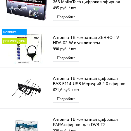
363 MalkaTech цифровая эфирная
для DVB-T2 ТВ наружная
495 руб.
/ шт
Подробнее
новинка
Антенна ТВ комнатная ZERRO TV
рекомендуем
HDA-02-W с усилителем
телевизионная, активная, для дома.
990 руб.
/ шт
для дачи
Подробнее
Антенна ТВ комнатная цифровая
BAS-5114-USB Меркурий 2.0 эфирная
для DVB-T2 телевидения
621,6 руб.
/ шт
Подробнее
Антенна ТВ комнатная цифровая
PARA эфирная для DVB-T2
телевидения
220 руб.
/ шт