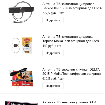
Антенна ТВ комнатная цифровая
BAS-5110-P BLACK эфирная для DVB-
T2 телевидения (в пакете) Рэмо
277,5 руб.
/ шт
Подробнее
Антенна ТВ комнатная цифровая
Терезе MalkaTech эфирная для DVB-
T2 телевидения
440 руб.
/ шт
Подробнее
Антенна ТВ внешняя уличная DELTA
20-E P MalkaTech цифровая эфирная
для DVB-T2 ТВ наружная
610,5 руб.
/ шт
Подробнее
Антенна ТВ внешняя уличная ATV-