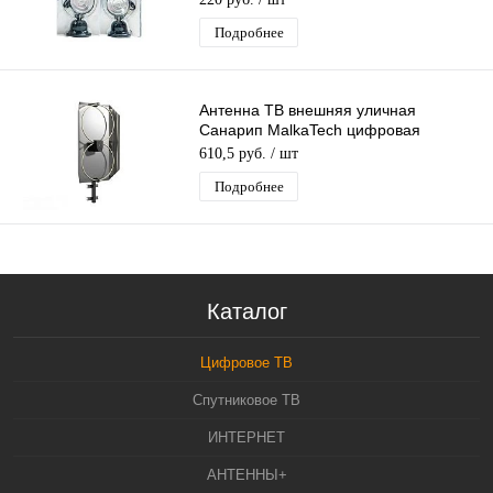
Подробнее
Антенна ТВ внешняя уличная
Санарип MalkaTech цифровая
эфирная для DVB-T2 ТВ наружная
610,5 руб.
/ шт
Подробнее
Каталог
Цифровое ТВ
Спутниковое ТВ
ИНТЕРНЕТ
АНТЕННЫ+