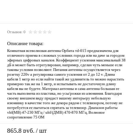
Отзывов: 0
Описание товара:
Комнатная всеволновая антенна Орбита тd-015 предназначена для
отличного приема в сложных условиях города или на даче за городом
эфирных цифровых каналов. Коэффициент усиления максимальный 38
дБ и может быть отрегулирован, например, сделан чуть меньше если
таковы условия позволяют. Питания антенны осуществляется через
розетку 220v а регулировка самого усиления от 2 до 12 v. Длина
кабеля 1 метр но если найти такой же удлинитель то можно нарастить
примерно так же на 1 метр, и испытывать не достаточную длину
кабеля вы не будете. Материал антенны и сама антенна большая ее
часть выполнена из пластика, но усы/рожки из алюминия. Благодаря
своему внешнем виду придаст вашему интерьеру небольшую
изюминку в качестве того же декора рядом с телевизором, потому не
потребуется ее пытаться спрятать за телевизор. Диапазон работы
vhf(МВ) 47-230 МГц / uhf/(ДМВ) 470-870 МГц, Волновое
сопротивление 75 ОМ
865,8 руб.
/ шт