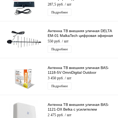
телевидения
287,5 руб.
/ шт
Подробнее
Антенна ТВ внешняя уличная DELTA
EM-01 MalkaTech цифровая эфирная
для DVB-T2 ТВ наружная
550 руб.
/ шт
Подробнее
Антенна ТВ внешняя уличная BAS-
1118-5V OmniDigital Outdoor
цифровая эфирная для DVB-T2 ТВ
3 450 руб.
/ шт
Рэмо
Подробнее
Антенна ТВ внешняя уличная BAS-
1121-DX Belka с усилителем
цифровая эфирная для DVB-T2 ТВ
2 475 руб.
/ шт