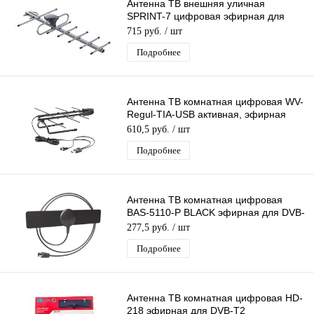
Антенна ТВ внешняя уличная
SPRINT-7 цифровая эфирная для
DVB-T2 телевидения Рэмо BAS-1156-
715 руб.
/ шт
Р
Подробнее
Антенна ТВ комнатная цифровая WV-
Regul-ТIA-USB активная, эфирная
для DVB-T2 телевидения
610,5 руб.
/ шт
Подробнее
Антенна ТВ комнатная цифровая
BAS-5110-P BLACK эфирная для DVB-
T2 телевидения (в пакете) Рэмо
277,5 руб.
/ шт
Подробнее
Антенна ТВ комнатная цифровая НD-
218 эфирная для DVB-T2