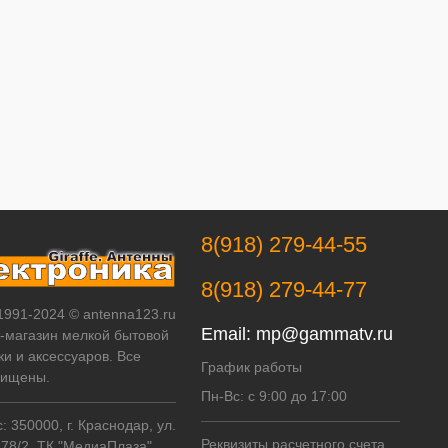
8(918) 279-44-55
8(918) 279-44-77
 1991-2024 © antenna123.ru
Email:
mp@gammatv.ru
т-магазин мелкой бытовой
ки и аксессуаров. Все
График работы
щищены.
Пн-Вс: с 9:00 до 17:00
 350000, г. Краснодар, ул.
Реквизиты расчетного счета
178/2, ТК "МедиаПлаза",