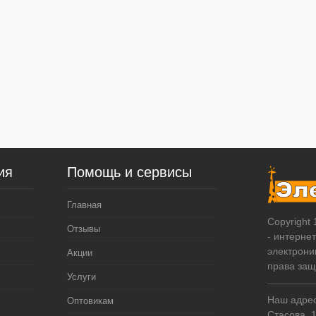
ия
Помощь и сервисы
Главная
Copyright
Отзывы
- интерне
электрони
Акции
права за
Услуги
Наш адрес:
Оптовикам
Стасова, 