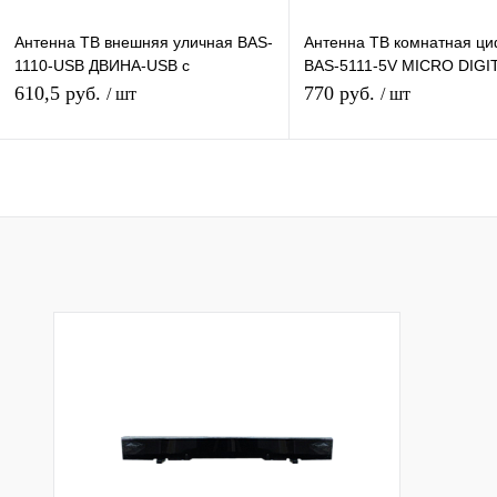
Антенна ТВ внешняя уличная BAS-
Антенна ТВ комнатная ц
1110-USB ДВИНА-USB с
BAS-5111-5V MICRO DIGI
усилителем цифровая эфирная
эфирная для DVB-T2 тел
610,5 руб.
770 руб.
/ шт
/ шт
для DVB-T2 Рэмо
Рэмо
В корзину
В корзину
Купить в 1 клик
К сравнению
Купить в 1 клик
К с
В избранное
В наличии
В избранное
В н