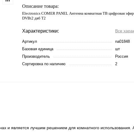
Описание товара:
Electronics COMER PANEL Антенна комнатная ТВ цифровая эфирн
DVBt2 двб Т2
Характеристики:
Все хара
Артикул
na01848
Базовая единица
шт
Производитель
Россия
Сортировка по наличию
2
нах и является лучшим решением для комнатного использования. 