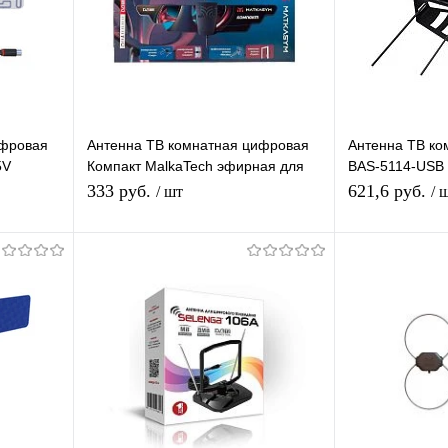
ифровая
Антенна ТВ комнатная цифровая
Антенна ТВ ко
5V
Компакт MalkaTech эфирная для
BAS-5114-USB 
евидения
DVB-T2 телевидения
эфирная для D
333 руб.
621,6 руб.
/ шт
/ 
В корзину
равнению
Купить в 1 клик
К сравнению
Купить в 1 
аличии
В избранное
В наличии
В избранное