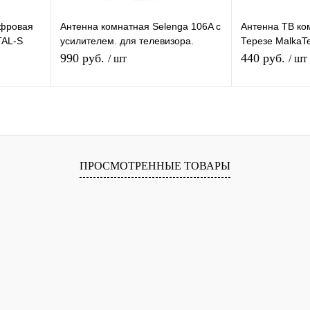
ифровая
Антенна комнатная Selenga 106A с
Антенна ТВ ко
TAL-S
усилителем. для телевизора.
Терезе MalkaT
евидения
активная. для дома. для дачи
DVB-T2 телев
990 руб.
440 руб.
/ шт
/ шт
Подписаться
равнению
Купить в 1 клик
К сравнению
Купить в 1 
ПРОСМОТРЕННЫЕ ТОВАРЫ
аличии
В избранное
Под заказ
В избранное