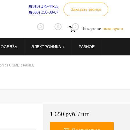
8(918) 279-44-55
Заказать звонок
8(800) 350-08-07
0
0
0
пока пусто
В корзине
ИОСВЯЗЬ
ЭЛЕКТРОНИКА +
РАЗНОЕ
tronics COMER PANEL
1 650 руб.
/ шт