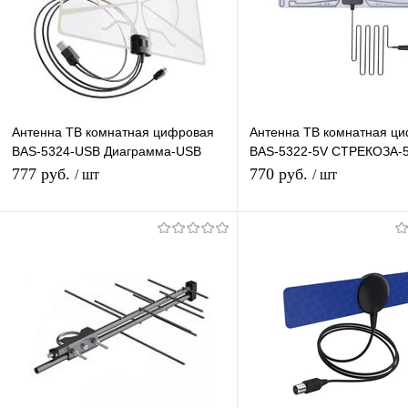
Антенна ТВ комнатная цифровая
Антенна ТВ комнатная ц
BAS-5324-USB Диаграмма-USB
BAS-5322-5V СТРЕКОЗА-
эфирная для DVB-T2 телевидения
эфирная для DVB-T2 тел
777 руб.
770 руб.
/ шт
/ шт
Рэмо
Рэмо
В корзину
В корзину
Купить в 1 клик
К сравнению
Купить в 1 клик
К с
В избранное
В наличии
В избранное
В н