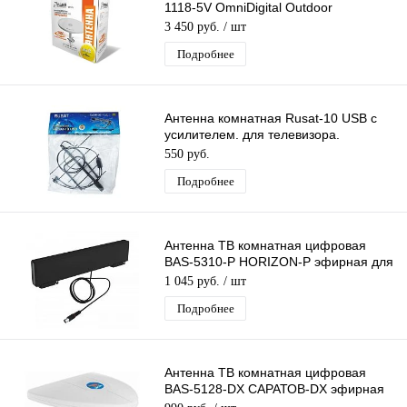
1118-5V OmniDigital Outdoor
цифровая эфирная для DVB-T2 ТВ
3 450 руб.
/ шт
Рэмо
Подробнее
Антенна комнатная Rusat-10 USB с
усилителем. для телевизора.
активная. для дома. для дачи
550 руб.
Подробнее
Антенна ТВ комнатная цифровая
BAS-5310-P HORIZON-P эфирная для
бесплатного DVB-T2 телевидения
1 045 руб.
/ шт
Рэмо
Подробнее
Антенна ТВ комнатная цифровая
BAS-5128-DX САРАТОВ-DX эфирная
для DVB-T2 телевидения Рэмо