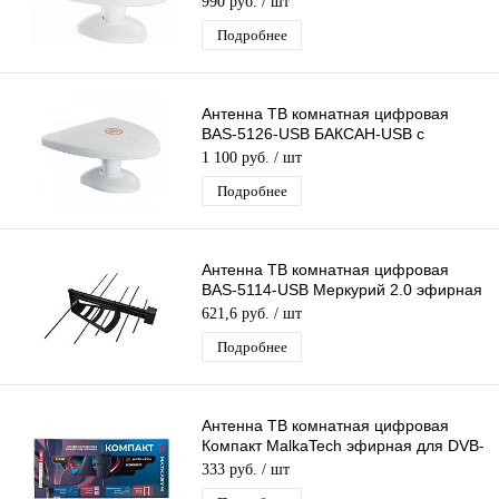
990 руб.
/ шт
Подробнее
Антенна ТВ комнатная цифровая
BAS-5126-USB БАКСАН-USB с
усилителем эфирная для DVB-T2
1 100 руб.
/ шт
Рэмо
Подробнее
Антенна ТВ комнатная цифровая
BAS-5114-USB Меркурий 2.0 эфирная
для DVB-T2 телевидения
621,6 руб.
/ шт
Подробнее
Антенна ТВ комнатная цифровая
Компакт MalkaTech эфирная для DVB-
T2 телевидения
333 руб.
/ шт