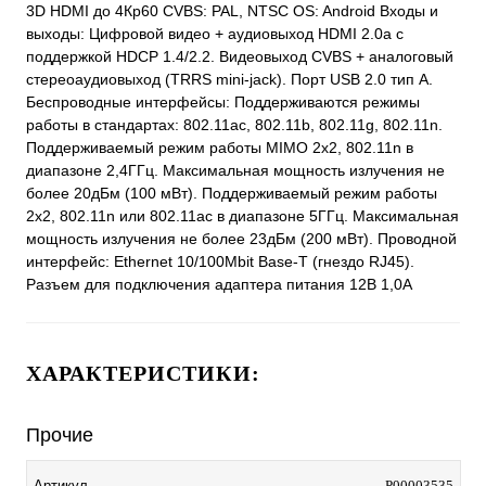
3D HDMI до 4Кp60 CVBS: PAL, NTSC OS: Android Входы и
выходы: Цифровой видео + аудиовыход HDMI 2.0а c
поддержкой HDCP 1.4/2.2. Видеовыход CVBS + аналоговый
стереоаудиовыход (TRRS mini-jack). Порт USB 2.0 тип A.
Беспроводные интерфейсы: Поддерживаются режимы
работы в стандартах: 802.11aс, 802.11b, 802.11g, 802.11n.
Поддерживаемый режим работы MIMO 2х2, 802.11n в
диапазоне 2,4ГГц. Максимальная мощность излучения не
более 20дБм (100 мВт). Поддерживаемый режим работы
2х2, 802.11n или 802.11aс в диапазоне 5ГГц. Максимальная
мощность излучения не более 23дБм (200 мВт). Проводной
интерфейс: Ethernet 10/100Mbit Base-T (гнездо RJ45).
Разъем для подключения адаптера питания 12В 1,0А
ХАРАКТЕРИСТИКИ:
Прочие
Артикул
P00003535