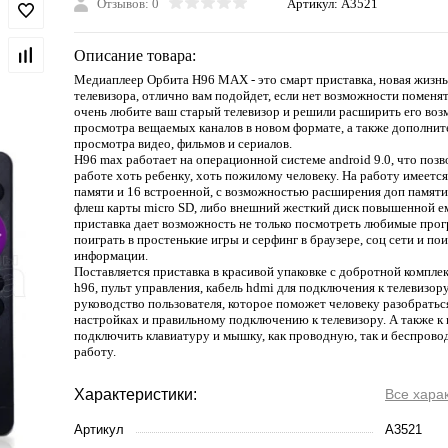
Отзывов: 0
Артикул:
A3521
Описание товара:
Медиаплеер Орбита H96 MAX - это смарт приставка, новая жизнь
телевизора, отлично вам подойдет, если нет возможности поменят
очень любите ваш старый телевизор и решили расширить его воз
просмотра вещаемых каналов в новом формате, а также дополнит
просмотра видео, фильмов и сериалов.
H96 max работает на операционной системе android 9.0, что позв
работе хоть ребенку, хоть пожилому человеку. На работу имеется
памяти и 16 встроенной, с возможностью расширения доп памят
флеш карты micro SD, либо внешний жесткий диск повышенной ем
приставка дает возможность не только посмотреть любимые прог
поиграть в простенькие игры и серфинг в браузере, соц сети и по
информации.
Поставляется приставка в красивой упаковке с добротной комплек
h96, пульт управления, кабель hdmi для подключения к телевизору
руководство пользователя, которое поможет человеку разобратьс
настройках и правильному подключению к телевизору. А также к
подключить клавиатуру и мышку, как проводную, так и беспрово
работу.
Характеристики:
Все хара
Артикул
A3521