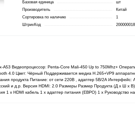
Базовая единица
шт
Производитель
Китай
Сортировка по наличию
1
ШтрихКод
200000018
ex-A53 Видеопроцессор: Penta-Core Mali-450 Up to 750Mhz+ Операт
tooth 4.0 Цвет: Чёрный Поддерживается медиа H.265+VP9 аппарат
сания продукта Питание: от сети 220В , адаптер 5В/2А Интерфейс: 
ский и д.р. Версия HDMI: 2.0 Размеры Размер Продукта (Д х Ш х В):
ия 1 х HDMI кабель 1 х адаптер питания (ЕВРО) 1 х Руководство н