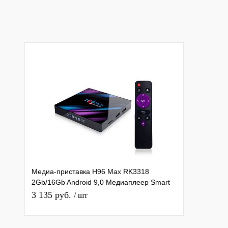
Медиа-приставка H96 Max RK3318
2Gb/16Gb Android 9,0 Медиаплеер Smart
tv IPTV приставка 4K H.265
3 135 руб.
/ шт