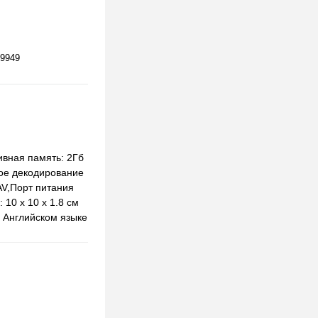
9949
ивная память: 2Гб
ное декодирование
AV,Порт питания
 10 x 10 x 1.8 см
а Английском языке