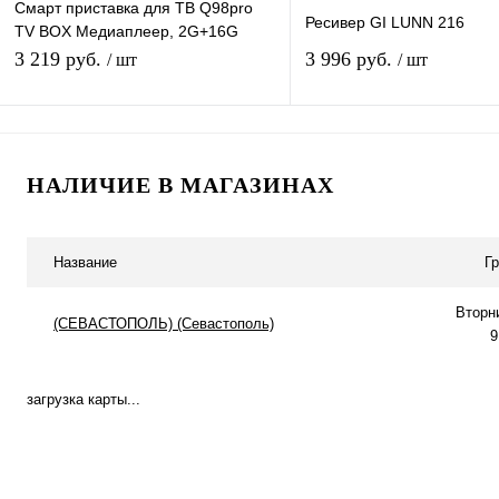
Смарт приставка для ТВ Q98pro
Ресивер GI LUNN 216
TV BOX Медиаплеер, 2G+16G
Android-приставка цифровая для
3 219 руб.
3 996 руб.
/ шт
/ шт
телевизора
В корзину
В корзину
НАЛИЧИЕ В МАГАЗИНАХ
Купить в 1 клик
К сравнению
Купить в 1 клик
К с
В избранное
В наличии
В избранное
В н
Название
Г
Вторн
(СЕВАСТОПОЛЬ) (Севастополь)
9
загрузка карты...