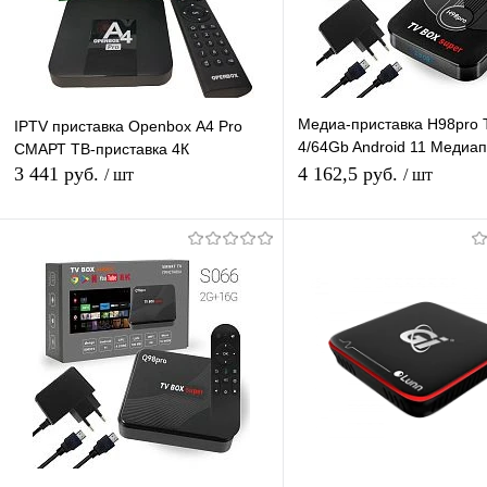
Медиа-приставка H98pro 
IPTV приставка Openbox А4 Pro
4/64Gb Android 11 Медиа
СМАРТ ТВ-приставка 4К
Smart tv IPTV OTT приста
3 441 руб.
4 162,5 руб.
/ шт
/ шт
HD
В корзину
Подписатьс
Купить в 1 клик
К сравнению
Купить в 1 клик
К с
В избранное
В наличии
В избранное
Под