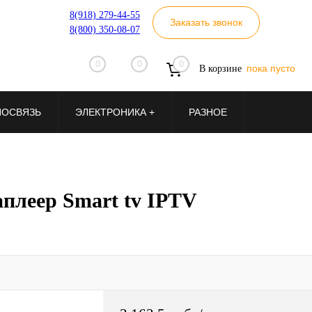
8(918) 279-44-55
Заказать звонок
8(800) 350-08-07
0
0
0
пока пусто
В корзине
ИОСВЯЗЬ
ЭЛЕКТРОНИКА +
РАЗНОЕ
плеер Smart tv IPTV