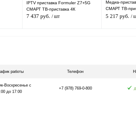
Медиа-приста
IPTV приставка Formuler Z7+5G
СМАРТ ТВ-прис
СМАРТ ТВ-приставка 4К
4/32 Gb, муль
7 437 руб.
5 217 руб.
/ шт
/ 
развлече
В корзину
равнению
Купить в 1 клик
К сравнению
Купить в 1 
аличии
В избранное
В наличии
В избранное
рафик работы
Телефон
Н
ик-Воскресенье с
+7 (978) 769-0-800
д
:00 до 17:00