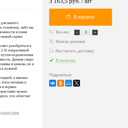
3 163,5 руб.
/ шт
В корзину
 для вашего
ь телевизор, либо вы
можности в плане
Кол-во:
ельный сервис
Нашли дешевле
оляет разобраться в
 2 гб оперативной
Рассчитать доставку
и путем подключения
кости. Данная смарт
В наличии
раммы и каналы, но и
иск нужной
Поделиться
тацией, а именно:
, блок питания и
я в первых
 приставке можно
дную, что облегчит
ктеристики