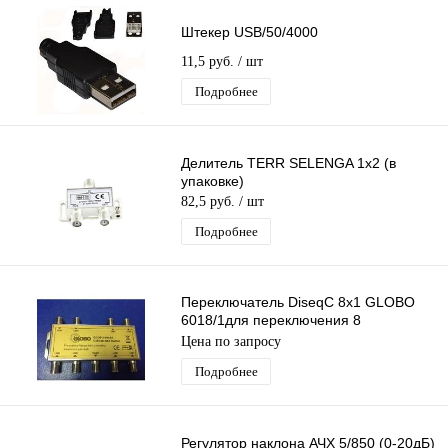
Штекер USB/50/4000
11,5 руб.
/ шт
Подробнее
Делитель TERR SELENGA 1х2 (в
упаковке)
82,5 руб.
/ шт
Подробнее
Переключатель DiseqC 8х1 GLOBO
6018/1для переключения 8
конвертеров одним ресивером
Цена по запросу
(приставкой)
Подробнее
Регулятор наклона АЧХ 5/850 (0-20дБ)