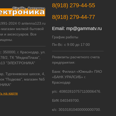
8(918) 279-44-55
8(918) 279-44-77
 1991-2024 © antenna123.ru
Email:
mp@gammatv.ru
т-магазин мелкой бытовой
ки и аксессуаров. Все
График работы
щищены.
Пн-Вс: с 9:00 до 17:00
 350000, г. Краснодар, ул.
Реквизиты расчетного счета
178/2, ТК "МедиаПлаза",
предприятия:
№13 "ЭЛЕКТРОНИКА"
Банк: Филиал «Южный» ПАО
ар, Тургеневское шоссе, 4,
«БАНК УРАЛСИБ» г.
ок "Подкова", магазин №5
Краснодар
НИКА"
р/с: 40802810757110006476.
ь на карте
БИК 040349700.
к/с: 30101810400000000700.