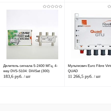
Подписаться
Подписатьс
Купить в 1 клик
К сравнению
Купить в 1 клик
К с
В избранное
Недоступно
В избранное
Нед
Делитель сигнала 5-2400 МГц, 4-
Мультисвич Euro Fibre Virt
way DVS-S104: DiViSat (300)
QUAD
183,6 руб.
11 266,5 руб.
/ шт
/ шт
Подписаться
Подписатьс
Купить в 1 клик
К сравнению
Купить в 1 клик
К с