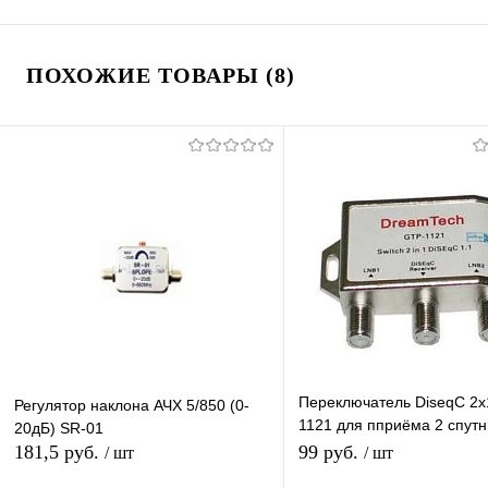
ПОХОЖИЕ ТОВАРЫ (8)
Переключатель DiseqC 2х
Регулятор наклона АЧХ 5/850 (0-
1121 для пприёма 2 спутн
20дБ) SR-01
одним ресивером (цифро
181,5 руб.
99 руб.
/ шт
/ шт
приставкой)