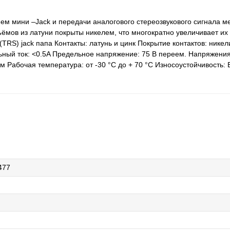
ем мини –Jack и передачи аналогового стереозвукового сигнала м
ёмов из латуни покрыты никелем, что многократно увеличивает их 
(TRS) jack папа Контакты: латунь и цинк Покрытие контактов: нике
ьный ток: <0.5A Предельное напряжение: 75 B переем. Напряжени
м Рабочая температура: от -30 °C до + 70 °C Износоустойчивость:
477