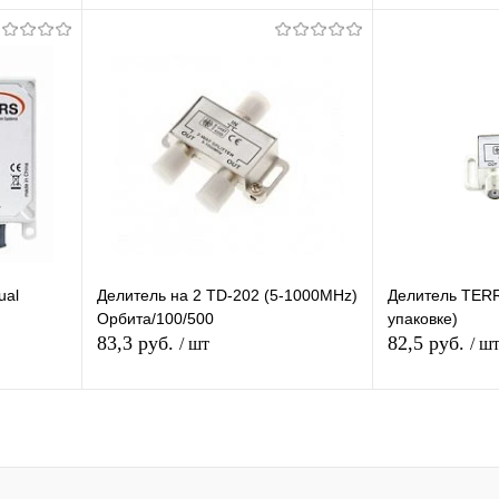
я
Подписаться
П
равнению
Купить в 1 клик
К сравнению
Купить в 1 
оступно
В избранное
Недоступно
В избранное
ual
Делитель на 2 TD-202 (5-1000MHz)
Делитель TERR
Орбита/100/500
упаковке)
83,3 руб.
82,5 руб.
/ шт
/ ш
я
Подписаться
П
равнению
Купить в 1 клик
К сравнению
Купить в 1 