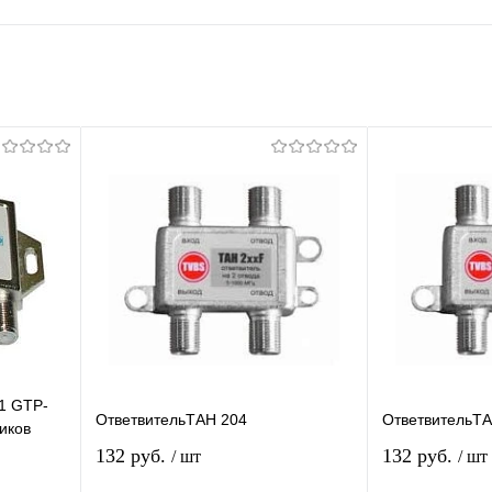
1 GTP-
ОтветвительТАН 204
ОтветвительТА
иков
вой
132 руб.
132 руб.
/ шт
/ шт