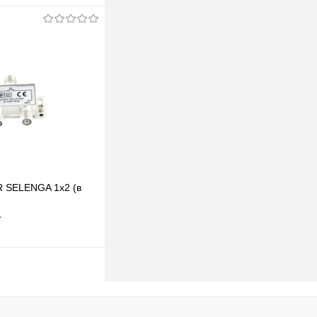
одписаться
клик
К сравнению
Недоступно
 SELENGA 1х2 (в
т
одписаться
клик
К сравнению