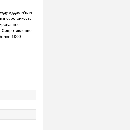
ежду аудио и/или
износостойкость.
лированное
я Сопротивление
 Более 1000