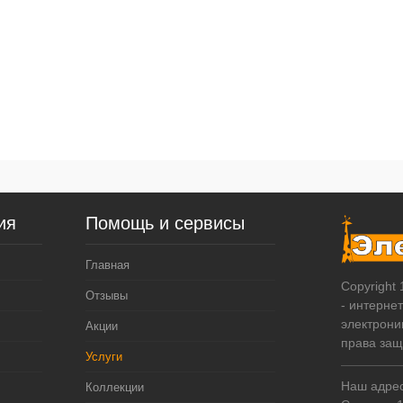
ия
Помощь и сервисы
Главная
Copyright
Отзывы
- интерне
электрони
Акции
права за
Услуги
Наш адрес:
Коллекции