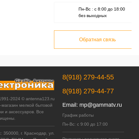
Пн-Вс : с 8:00 до 18:00
без выходных
Обратная связь
8(918) 279-44-55
8(918) 279-44-77
 1991-2024 © antenna123.ru
Email:
mp@gammatv.ru
т-магазин мелкой бытовой
ки и аксессуаров. Все
График работы
щищены.
Пн-Вс: с 9:00 до 17:00
 350000, г. Краснодар, ул.