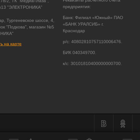
Реквизиты расчетного счета
178/2, ТК "МедиаПлаза",
предприятия:
№13 "ЭЛЕКТРОНИКА"
Банк: Филиал «Южный» ПАО
ар, Тургеневское шоссе, 4,
«БАНК УРАЛСИБ» г.
ок "Подкова", магазин №5
Краснодар
НИКА"
р/с: 40802810757110006476.
ь на карте
БИК 040349700.
к/с: 30101810400000000700.