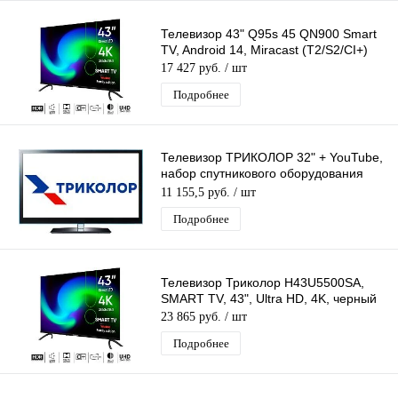
Телевизор 43" Q95s 45 QN900 Smart
TV, Android 14, Miracast (T2/S2/CI+)
17 427 руб.
/ шт
Подробнее
Телевизор ТРИКОЛОР 32" + YouTube,
набор спутникового оборудования
для просмотра каналов Триколор ТВ
11 155,5 руб.
/ шт
Подробнее
Телевизор Триколор H43U5500SA,
SMART TV, 43", Ultra HD, 4K, черный
23 865 руб.
/ шт
Подробнее