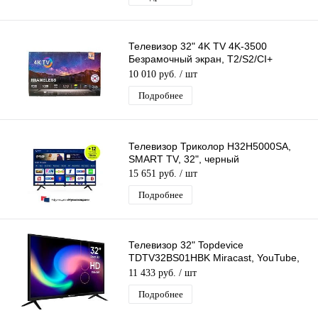
Телевизор 32" 4K TV 4K-3500
Безрамочный экран, T2/S2/CI+
(простой)
10 010 руб.
/ шт
Подробнее
Телевизор Триколор H32H5000SA,
SMART TV, 32", черный
15 651 руб.
/ шт
Подробнее
Телевизор 32" Topdevice
TDTV32BS01HBK Miracast, YouTube,
T2/S2/CI+
11 433 руб.
/ шт
Подробнее