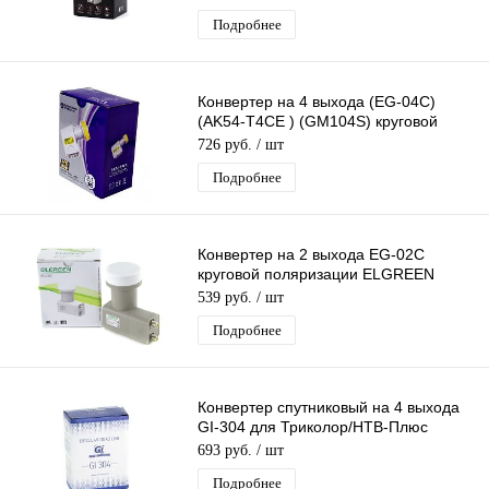
Подробнее
Конвертер на 4 выхода (EG-04C)
(AK54-T4CE ) (GM104S) круговой
поляризации QUAD дляТриколор/НТВ
726 руб.
/ шт
Подробнее
Конвертер на 2 выхода EG-02C
круговой поляризации ELGREEN
TWIN дляТриколор/НТВ-Плюс
539 руб.
/ шт
Подробнее
Конвертер спутниковый на 4 выхода
GI-304 для Триколор/НТВ-Плюс
круговой поляризации Galaxy
693 руб.
/ шт
Innovatio
Подробнее