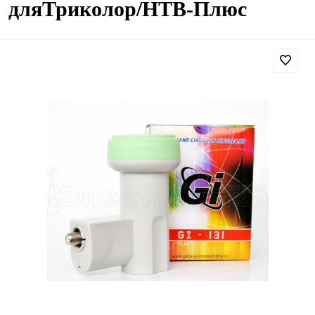
дляТриколор/НТВ-Плюс