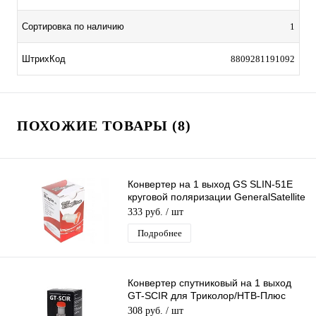
Сортировка по наличию
1
ШтрихКод
8809281191092
ПОХОЖИЕ ТОВАРЫ (8)
Конвертер на 1 выход GS SLIN-51E
круговой поляризации GeneralSatellite
SINGL дляТриколор/НТВ-Плюс
333 руб.
/ шт
Подробнее
Конвертер спутниковый на 1 выход
GT-SCIR для Триколор/НТВ-Плюс
круговой поляризации
308 руб.
/ шт