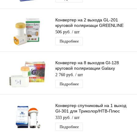
Конвертер на 2 выхода GL-201
круговой поляризаци GREENLINE
TWIN для Триколор/НТВ-Плюс
506 руб.
/ шт
Подробнее
Конвертер на 8 выходов GI-128
круговой поляризации Galaxy
Innovations К+ 8 дляТриколор/НТВ-
2 760 руб.
/ шт
Плюс
Подробнее
Конвертер спутниковый на 1 выход
GI-301 для Триколор/НТВ-Плюс
круговой поляризации Galaxy
333 руб.
/ шт
Innovation
Подробнее