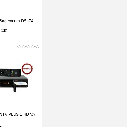
 Sagemсоm DSI-74
/ шт
одписаться
клик
К сравнению
Недоступно
NTV-PLUS 1 HD VA
шт