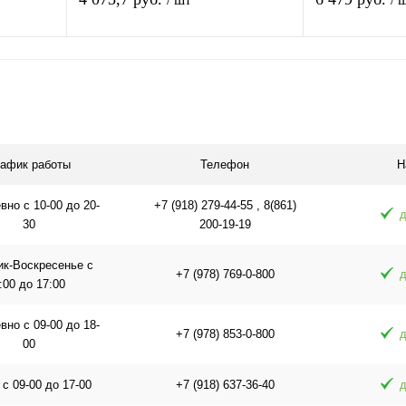
я
Подписаться
П
равнению
Купить в 1 клик
К сравнению
Купить в 1 
оступно
В избранное
Недоступно
В избранное
рафик работы
Телефон
Н
но с 10-00 до 20-
+7 (918) 279-44-55 , 8(861)
д
30
200-19-19
ик-Воскресенье с
+7 (978) 769-0-800
д
:00 до 17:00
но с 09-00 до 18-
+7 (978) 853-0-800
д
00
 с 09-00 до 17-00
+7 (918) 637-36-40
д