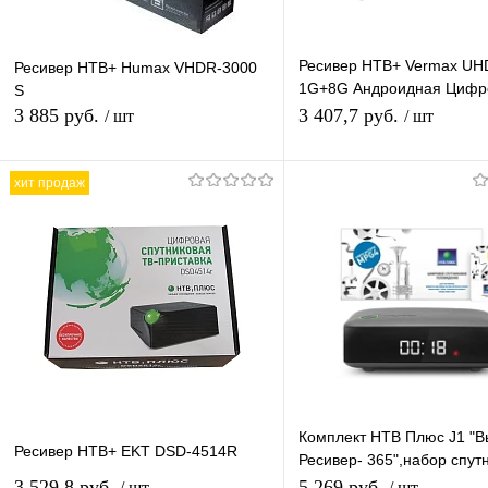
Ресивер НТВ+ Vermax UH
Ресивер НТВ+ Humax VHDR-3000
1G+8G Андроидная Цифр
S
приставка 4К IPTV Smart 
3 885 руб.
3 407,7 руб.
/ шт
/ шт
хит продаж
В корзину
В корзину
Купить в 1 клик
К сравнению
Купить в 1 клик
К с
В избранное
В наличии
В избранное
В н
Комплект НТВ Плюс J1 "
Ресивер НТВ+ EKT DSD-4514R
Ресивер- 365",набор спут
тв для просмотра каналов
3 529,8 руб.
5 269 руб.
/ шт
/ шт