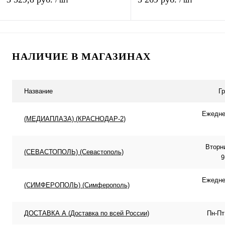
Подписаться
Подписатьс
НАЛИЧИЕ В МАГАЗИНАХ
Купить в 1 клик
К сравнению
Купить в 1 клик
К с
В избранное
Недоступно
В избранное
Нед
Название
Г
Ежеднев
(МЕДИАПЛАЗА) (КРАСНОДАР-2)
Вторн
(СЕВАСТОПОЛЬ) (Севастополь)
9
Ежеднев
(СИМФЕРОПОЛЬ) (Симферополь)
ДОСТАВКА А (Доставка по всей России)
Пн-Пт