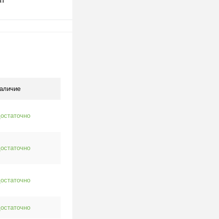
одписаться
клик
К сравнению
Недоступно
аличие
остаточно
остаточно
остаточно
остаточно