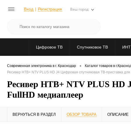
Вход
Регистрация
Ваш город:
Цифровое ТВ
Спутниковое ТВ
ИНТ
•
Современная электроника в г. Краснодар
Каталог товаров в г.Красно
Ресивер НТВ+ NTV PLUS HD J4 Цифровая спутниковая ТВ-приставка для 
Ресивер НТВ+ NTV PLUS HD J4
FullHD медиаплеер
ВЕРНУТЬСЯ В РАЗДЕЛ
ОБЗОР ТОВАРА
ОПИСАНИЕ