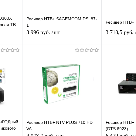
D300X
Ресивер НТВ+ SAGEMCOM DSI 87-
Ресивер НТВ+
овая ТВ-
1
TV
3 996 руб.
3 718,5 руб.
/ шт
В корзину
П
равнению
Купить в 1 клик
К сравнению
Купить в 1 
аличии
В избранное
В наличии
В избранное
ВыГОДный
Ресивер НТВ+ NTV-PLUS 710 HD
Ресивер НТВ+ 
никового
VA
(DTS 6923)
 1 год
4 073,7 руб.
6 479 руб.
/ шт
/ 