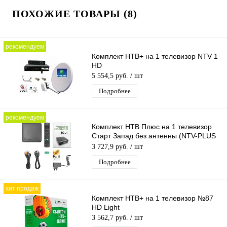
ПОХОЖИЕ ТОВАРЫ (8)
рекомендуем
Комплект НТВ+ на 1 телевизор NTV 1
HD
5 554,5 руб.
/ шт
Подробнее
рекомендуем
Комплект НТВ Плюс на 1 телевизор
Старт Запад без антенны (NTV-PLUS
HD J1)
3 727,9 руб.
/ шт
Подробнее
хит продаж
Комплект НТВ+ на 1 телевизор №87
HD Light
3 562,7 руб.
/ шт