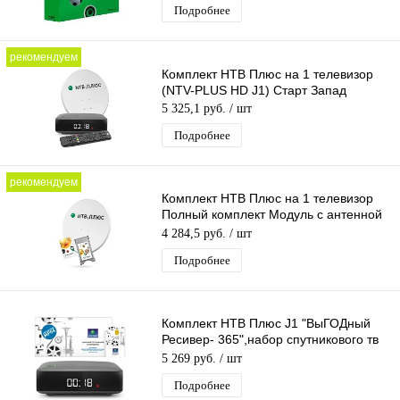
Подробнее
рекомендуем
Комплект НТВ Плюс на 1 телевизор
(NTV-PLUS HD J1) Старт Запад
5 325,1 руб.
/ шт
Подробнее
рекомендуем
Комплект НТВ Плюс на 1 телевизор
Полный комплект Модуль с антенной
Запад
4 284,5 руб.
/ шт
Подробнее
Комплект НТВ Плюс J1 "ВыГОДный
Ресивер- 365",набор спутникового тв
для просмотра каналов 1 год
5 269 руб.
/ шт
Подробнее