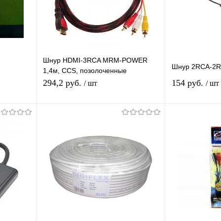
Шнур HDMI-3RCA MRM-POWER
Шнур 2RCA-2
1,4м, CCS, позолоченные
контакты, 1 фильтр, в оплётке
294,2 руб.
154 руб.
/ шт
/ шт
ну
Подписаться
П
равнению
Купить в 1 клик
К сравнению
Купить в 1 
оступно
В избранное
Недоступно
В избранное