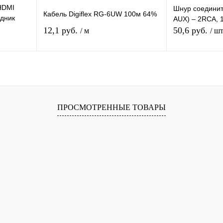
HDMI
Шнур соединит
Кабель Digiflex RG-6UW 100м 64%
дник
AUX) – 2RCA, 1
здо VGA
12,1 руб.
50,6 руб.
/ м
/ ш
я
Подписаться
П
равнению
Купить в 1 клик
К сравнению
Купить в 1 
ПРОСМОТРЕННЫЕ ТОВАРЫ
оступно
В избранное
Недоступно
В избранное