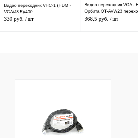
Видео переходник VGA - 
Видео переходник VHC-1 (HDMI-
Орбита OT-AVW23 перехо
VGA/J3.5)/400
видео штекер HDMI - гне
330 руб.
368,5 руб.
/ шт
/ шт
Подписаться
Подписатьс
Купить в 1 клик
К сравнению
Купить в 1 клик
К с
В избранное
Недоступно
В избранное
Нед