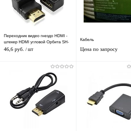
Переходник видео гнездо HDMI -
Кабель
штекер HDMI угловой Орбита SH-
160/20/2000
46,6 руб.
Цена по запросу
/ шт
Запросить це
Подписаться
Купить в 1 клик
К сравнению
Купить в 1 клик
К с
В избранное
Под заказ
В избранное
Нед