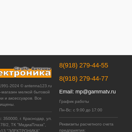
8(918) 279-44-55
8(918) 279-44-77
 1991-2024 © antenna123.ru
Email:
mp@gammatv.ru
т-магазин мелкой бытовой
ки и аксессуаров. Все
График работы
щищены.
Пн-Вс: с 9:00 до 17:00
 350000, г. Краснодар, ул.
Реквизиты расчетного счета
178/2, ТК "МедиаПлаза",
предприятия:
№13 "ЭЛЕКТРОНИКА"