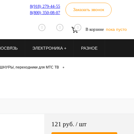
8(918) 279-44-55
Заказать звонок
8(800) 350-08-07
0
0
0
пока пусто
В корзине
ИОСВЯЗЬ
ЭЛЕКТРОНИКА +
РАЗНОЕ
•
ШНУРЫ, переходники для МТС ТВ
121 руб.
/ шт