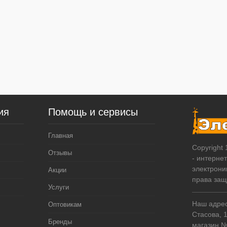
ия
Помощь и сервисы
Главная
Copyright
Отзывы
- интерне
электрони
Акции
права за
Услуги
Наш адрес:
Оптовикам
Стасова, 
Бренды
магазин 