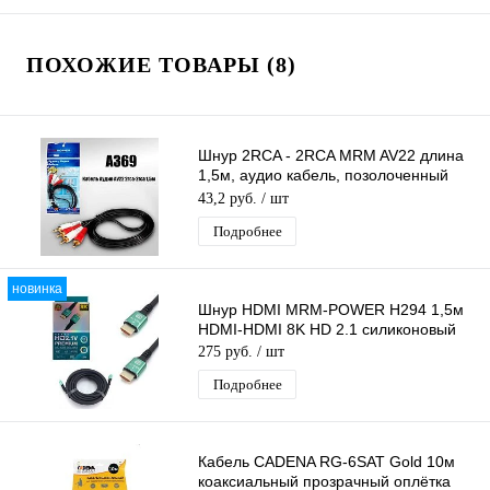
ПОХОЖИЕ ТОВАРЫ (8)
Шнур 2RCA - 2RCA MRM AV22 длина
1,5м, аудио кабель, позолоченный
штекер, в пакете
43,2 руб.
/ шт
Подробнее
новинка
Шнур HDMI MRM-POWER H294 1,5м
HDMI-HDMI 8K HD 2.1 силиконовый
275 руб.
/ шт
Подробнее
Кабель CADENA RG-6SAT Gold 10м
коаксиальный прозрачный оплётка