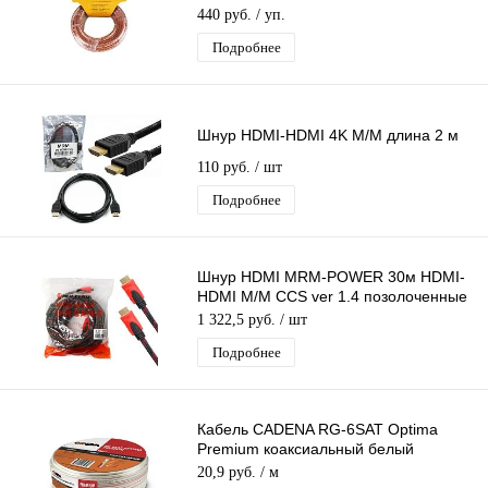
128*0,12 за 1 бухту (10м)
440 руб.
/ уп.
Подробнее
Шнур HDMI-HDMI 4K M/M длина 2 м
110 руб.
/ шт
Подробнее
Шнур HDMI MRM-POWER 30м HDMI-
HDMI M/M CCS ver 1.4 позолоченные
контакты 2 фильтра карбоновая
1 322,5 руб.
/ шт
оплётка
Подробнее
Кабель CADENA RG-6SAT Optima
Premium коаксиальный белый
оплётка 64*0,12 с красной полосой за
20,9 руб.
/ м