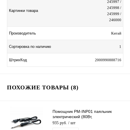
245997 /
245998 /
Картинки товара
245999 /
246000
Производитель
Китай
Сортировка по наличию
1
ШтрихКод
2000990888716
ПОХОЖИЕ ТОВАРЫ (8)
Помощник PM-INP01 паяльник
электрический (80Вт,
терморегулятор)/125
935 руб.
/ шт