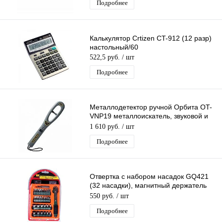
Подробнее
Калькулятор Crtizen CT-912 (12 разр)
настольный/60
522,5 руб.
/ шт
Подробнее
Металлодетектор ручной Орбита OT-
VNP19 металлоискатель, звуковой и
вибро сигнал, подсветка
1 610 руб.
/ шт
Подробнее
Отвертка с набором насадок GQ421
(32 насадки), магнитный держатель
бит, отвертка с трещоткой
550 руб.
/ шт
Подробнее