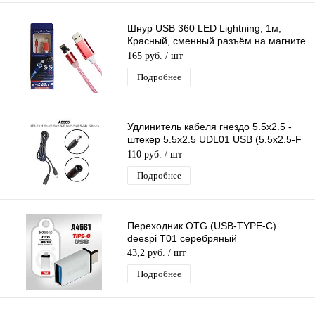
Шнур USB 360 LED Lightning, 1м,
Красный, сменный разъём на магните
360 град. светящийся Бегущие Огни
165 руб.
/ шт
Подробнее
Удлинитель кабеля гнездо 5.5x2.5 -
штекер 5.5x2.5 UDL01 USB (5.5x2.5-F
to 5.5x2.5-M) длина 1,5м
110 руб.
/ шт
Подробнее
Переходник OTG (USB-TYPE-C)
deespi T01 серебряный
43,2 руб.
/ шт
Подробнее