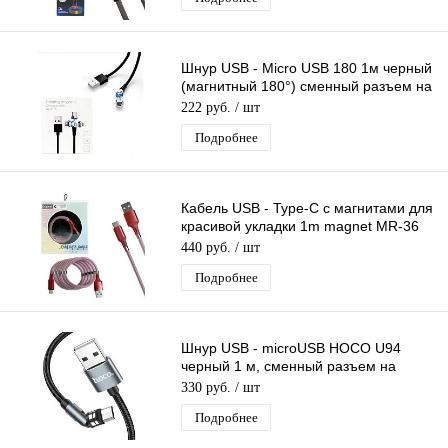
Шнур USB - Micro USB 180 1м черный
(магнитный 180°) сменный разъем на
магните, кабель
222 руб.
/ шт
Подробнее
Кабель USB - Type-C с магнитами для
красивой укладки 1m magnet MR-36
RED красный
440 руб.
/ шт
Подробнее
Шнур USB - microUSB HOCO U94
черный 1 м, сменный разъем на
магните (2,4 А), нейлон
330 руб.
/ шт
Подробнее