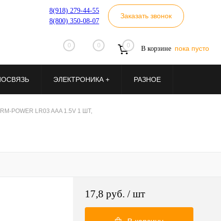
8(918) 279-44-55
Заказать звонок
8(800) 350-08-07
0
0
0
пока пусто
В корзине
ИОСВЯЗЬ
ЭЛЕКТРОНИКА +
РАЗНОЕ
MRM-POWER LR03 AAA 1.5V 1 ШТ,
17,8 руб.
/ шт