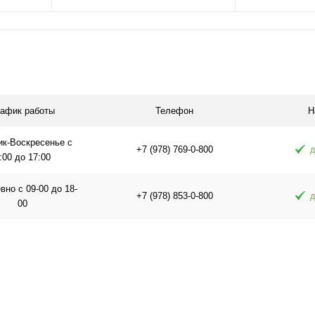
Подписаться
П
равнению
Купить в 1 клик
К сравнению
Купить в 1 
аличии
В избранное
Под заказ
В избранное
рафик работы
Телефон
Н
ик-Воскресенье с
+7 (978) 769-0-800
д
:00 до 17:00
но с 09-00 до 18-
+7 (978) 853-0-800
д
00