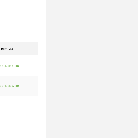
одписаться
клик
К сравнению
Под заказ
аличие
остаточно
остаточно