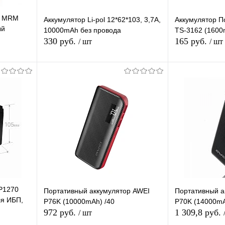
р MRM
Аккумулятор Li-pol 12*62*103, 3,7A,
Аккумулятор П
ый
10000mAh без провода
TS-3162 (1600
330 руб.
165 руб.
/ шт
/ шт
В корзину
равнению
Купить в 1 клик
К сравнению
Купить в 1 
аличии
В избранное
В наличии
В избранное
LP1270
Портативный аккумулятор AWEI
Портативный а
ля ИБП,
P76K (10000mAh) /40
P70K (14000mA
972 руб.
1 309,8 руб.
/ шт