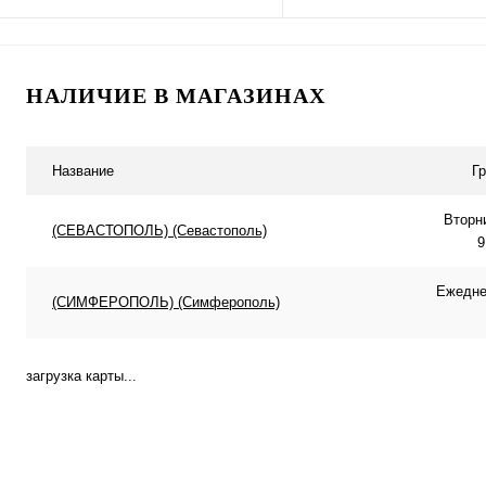
Подписаться
В корзину
НАЛИЧИЕ В МАГАЗИНАХ
Купить в 1 клик
К сравнению
Купить в 1 клик
К с
В избранное
Под заказ
В избранное
В н
Название
Г
Вторн
(СЕВАСТОПОЛЬ) (Севастополь)
9
Ежеднев
(СИМФЕРОПОЛЬ) (Симферополь)
загрузка карты...