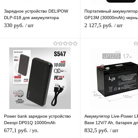
Зарядное устройство DELIPOW
Портативный аккумулято
DLP-018 для аккумулятора
GP13M (30000mAh) черн
(4*AA/AAA)
PowerBank
330 руб.
2 127,5 руб.
/ шт
/ шт
Подписаться
В корзину
Купить в 1 клик
К сравнению
Купить в 1 клик
К с
В избранное
Под заказ
В избранное
В н
Power bank зарядное устройство
Аккумулятор Live-Power 
Deespi DP01Q 10000mAh
Base 12V/7 Ah, батарея д
PD20W/QC3.0/Fast 22.5W
UPS, свинцово-кислотный
677,1 руб.
832,5 руб.
/ уп.
/ шт
(150*65*105mm)