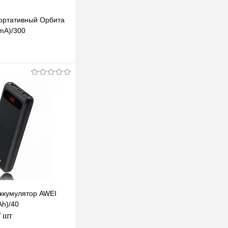
ортативный Орбита
mA)/300
В корзину
клик
К сравнению
В наличии
ккумулятор AWEI
h)/40
/ шт