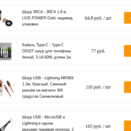
Шнур 3RCA - 3RCA 1,8 м
64,8 руб.
/ шт
LIVE-POWER Gold, индивид.
упаковка
Кабель Type-C - Type-C
77 руб.
DS02T шнур для телефона
белый, 3.1A 60W, длина 1м
Шнур USB - Lightning MR360i
1.2м, Красный, Сменный
110 руб.
/ шт
разъём на магните 360
градусов Силиконовый
Шнур USB - MicroUSB и
Lightning в одном
165 руб.
/ шт
разъеме,тканевая оплетка, 2