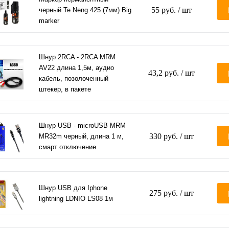
55 руб.
/ шт
черный Te Neng 425 (7мм) Big
marker
Шнур 2RCA - 2RCA MRM
AV22 длина 1,5м, аудио
43,2 руб.
/ шт
кабель, позолоченный
штекер, в пакете
Шнур USB - microUSB MRM
330 руб.
/ шт
MR32m черный, длина 1 м,
смарт отключение
Шнур USB для Iphone
275 руб.
/ шт
lightning LDNIO LS08 1м