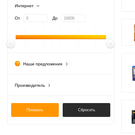
Интернет
От
До
Наши предложения
новинка
Производитель
Испания
Италия
Показать
Сбросить
Китай
Польша
Россия