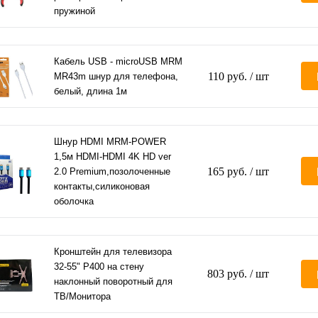
пружиной
Кабель USB - microUSB MRM
110 руб.
/ шт
MR43m шнур для телефона,
белый, длина 1м
Шнур HDMI MRM-POWER
1,5м HDMI-HDMI 4K HD ver
165 руб.
/ шт
2.0 Premium,позолоченные
контакты,силиконовая
оболочка
Кронштейн для телевизора
32-55" P400 на стену
803 руб.
/ шт
наклонный поворотный для
ТВ/Монитора