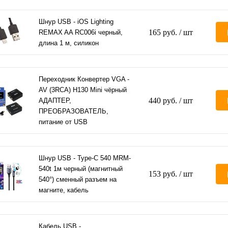
Шнур USB - iOS Lighting
165 руб.
/ шт
REMAX AA RC006i черный,
длина 1 м, силикон
Переходник Конвертер VGA -
AV (3RCA) H130 Mini чёрный
440 руб.
/ шт
АДАПТЕР,
ПРЕОБРАЗОВАТЕЛЬ,
питание от USB
Шнур USB - Type-C 540 MRM-
540t 1м черный (магнитный
153 руб.
/ шт
540°) сменный разъем на
магните, кабель
Кабель USB -