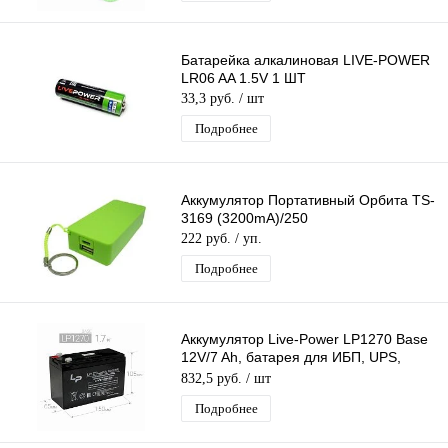
Батарейка алкалиновая LIVE-POWER
LR06 AA 1.5V 1 ШТ
33,3 руб.
/ шт
Подробнее
Аккумулятор Портативный Орбита TS-
3169 (3200mA)/250
222 руб.
/ уп.
Подробнее
Аккумулятор Live-Power LP1270 Base
12V/7 Ah, батарея для ИБП, UPS,
свинцово-кислотный (150*65*105mm)
832,5 руб.
/ шт
Подробнее