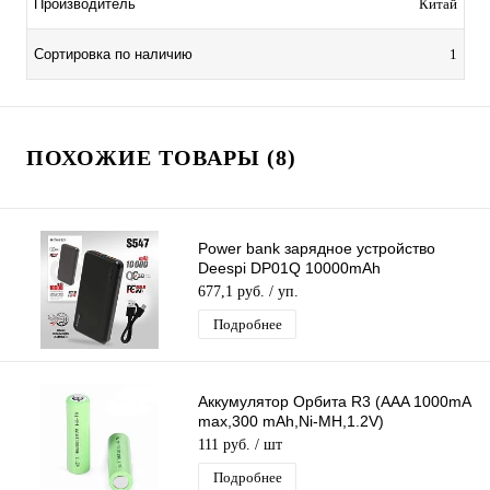
Производитель
Китай
Сортировка по наличию
1
ПОХОЖИЕ ТОВАРЫ (8)
Power bank зарядное устройство
Deespi DP01Q 10000mAh
PD20W/QC3.0/Fast 22.5W
677,1 руб.
/ уп.
Подробнее
Аккумулятор Орбита R3 (AAA 1000mA
max,300 mAh,Ni-MH,1.2V)
перезаряжаемая Батарейка
111 руб.
/ шт
мизинчиковая 1ШТ.
Подробнее