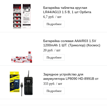
Батарейка таблетка круглая
LR44/AG13 1.5 В, 1 шт Орбита
6,7 руб.
/ шт
Подробнее
Батарейка солевая AAA/R03 1.5V
1200mAh 1 ШТ. (Триколор) (Космос)
(Трофи) (SUPRMAX) 1 ШТ.
20 руб.
/ шт
Подробнее
Зарядное устройство для
аккумулятора LP8090 HD-8991B от
USB, с LCD дисплеем (26650/18650)
333 руб.
/ шт
на 2-слота
Подробнее