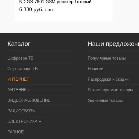
ND GS-7801 GSM репитер Готовый
Комплект (GSM+DCS+WCDMA+LTE)
6 380 руб.
/ шт
Каталог
Наши предложен
Цифровое ТВ
Популярные товары
Спутниковое ТВ
Новинки
ИНТЕРНЕТ
Распродажи и скидки
АНТЕННЫ+
Рекомендуемые товары
ВИДЕОНАБЛЮДЕНИЕ
Уцененные товары
РАДИОСВЯЗЬ
ЭЛЕКТРОНИКА +
РАЗНОЕ