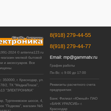
8(918) 279-44-55
8(918) 279-44-77
 1991-2024 © antenna123.ru
Email:
mp@gammatv.ru
т-магазин мелкой бытовой
ки и аксессуаров. Все
График работы
щищены.
Пн-Вс: с 9:00 до 17:00
 350000, г. Краснодар, ул.
Реквизиты расчетного счета
178/2, ТК "МедиаПлаза",
предприятия:
№13 "ЭЛЕКТРОНИКА"
Банк: Филиал «Южный» ПАО
ар, Тургеневское шоссе, 4,
«БАНК УРАЛСИБ» г.
ок "Подкова", магазин №5
Краснодар
НИКА"