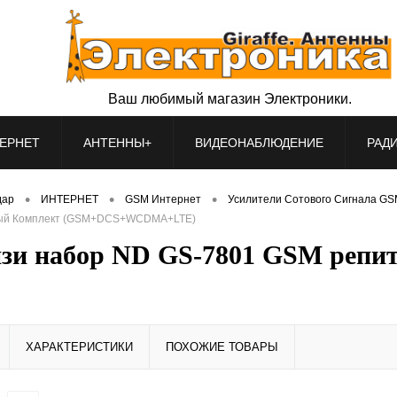
Ваш любимый магазин Электроники.
ЕРНЕТ
АНТЕННЫ+
ВИДЕОНАБЛЮДЕНИЕ
РАД
•
•
•
дар
ИНТЕРНЕТ
GSM Интернет
Усилители Сотового Сигнала G
товый Комплект (GSM+DCS+WCDMA+LTE)
вязи набор ND GS-7801 GSM репи
ХАРАКТЕРИСТИКИ
ПОХОЖИЕ ТОВАРЫ