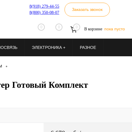
8(918) 279-44-55
Заказать звонок
8(800) 350-08-07
0
0
0
пока пусто
В корзине
ИОСВЯЗЬ
ЭЛЕКТРОНИКА +
РАЗНОЕ
•
SM
тер Готовый Комплект