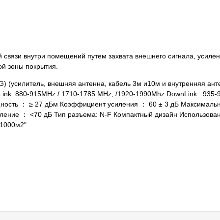
связи внутри помещений путем захвата внешнего сигнала, усилен
ой зоны покрытия.
G) (усилитель, внешняя антенна, кабель 3м и10м и внутренняя ант
ink: 880-915MHz / 1710-1785 MHz, /1920-1990Mhz DownLink : 935-9
ность ： ≥ 27 дБм Коэффициент усиления ： 60 ± 3 дБ Максималь
ление ： <70 дБ Тип разъема: N-F Компактный дизайн Использован
 1000м2"