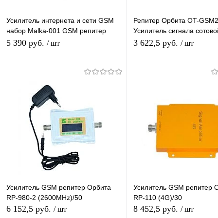
Усилитель интернета и сети GSM
Репитер Орбита OT-GSM
набор Malka-001 GSM репитер
Усилитель сигнала сотово
Трехдиапазонный Готовый
2G-900, Комплект Усилит
5 390 руб.
3 622,5 руб.
/ шт
/ шт
Комплект 2G/3G/4G
GSM+2 антенны GSM
В корзину
В корзину
Купить в 1 клик
К сравнению
Купить в 1 клик
К с
В избранное
В наличии
В избранное
В н
Усилитель GSM репитер Орбита
Усилитель GSM репитер 
RP-980-2 (2600MHz)/50
RP-110 (4G)/30
6 152,5 руб.
8 452,5 руб.
/ шт
/ шт