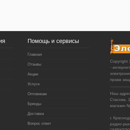
ия
Помощь и сервисы
Главная
Copyright
Отзывы
- интерне
электрони
Акции
права за
Услуги
Наш адрес:
Оптовикам
Стасова, 
Бренды
магазин 
Доставка
г. Краснод
Вопрос ответ
радио-рын
"ЭЛЕКТРО