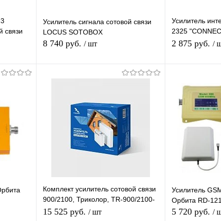
23
Усилитель инт
Усилитель сигнала сотовой связи
й связи
2325 "CONNEC
LOCUS SOTOBOX
ель
3G/4G"
8 740 руб.
2 875 руб.
/ шт
/ 
В корзину
равнению
Купить в 1 клик
К сравнению
Купить в 1 
аличии
В избранное
В наличии
В избранное
Комплект усилитель сотовой связи
Орбита
Усилитель GSM
900/2100, Триколор, TR-900/2100-
Орбита RD-121
50-kit
15 525 руб.
5 720 руб.
/ шт
/ 