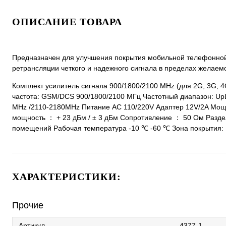
ОПИСАНИЕ ТОВАРА
Предназначен для улучшения покрытия мобильной телефонной 
ретрансляции четкого и надежного сигнала в пределах желаем
Комплект усилитель сигнала 900/1800/2100 MHz (для 2G, 3G, 4
частота: GSM/DCS 900/1800/2100 МГц Частотный диапазон: UpL
MHz /2110-2180MHz Питание AC 110/220V Адаптер 12V/2A Мощ
мощность ： + 23 дБм / ± 3 дБм Сопротивление ： 50 Ом Разде
помещений Рабочая температура -10 ℃ -60 ℃ Зона покрытия:
ХАРАКТЕРИСТИКИ:
Прочие
Артикул
4377-1