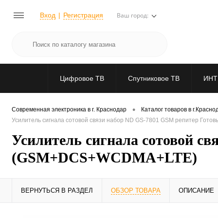
Вход
Регистрация
Ваш город:
Цифровое ТВ
Спутниковое ТВ
ИНТ
•
Современная электроника в г. Краснодар
Каталог товаров в г.Красно
Усилитель сигнала сотовой связи набор ND GS-7801 GSM репитер Го
Усилитель сигнала сотовой с
(GSM+DCS+WCDMA+LTE)
ВЕРНУТЬСЯ В РАЗДЕЛ
ОБЗОР ТОВАРА
ОПИСАНИЕ