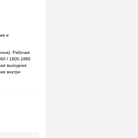
ия и
енна). Рабочая
60 / 1805-1880
ная выходная
ие внутри