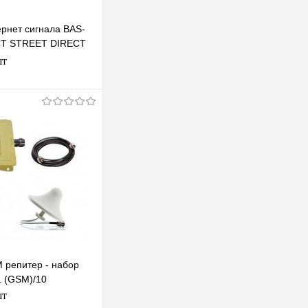
ернет сигнала BAS-
T STREET DIRECT
шт
В корзину
клик
К сравнению
В наличии
 репитер - набор
 (GSM)/10
шт