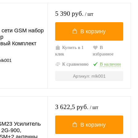
5 390 руб.
/ шт
и сети GSM набор
В корзину
ер
овый Комплект
Купить в 1
В
клик
избранное
lk001
К сравнению
В наличии
Артикул: mlk001
3 622,5 руб.
/ шт
SM23 Усилитель
В корзину
 2G-900,
GSM+2 антенны