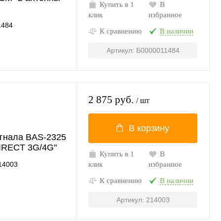
Купить в 1
В
клик
избранное
1484
К сравнению
В наличии
Артикул: Б0000011484
2 875 руб.
/ шт
В корзину
игнала BAS-2325
RECT 3G/4G"
Купить в 1
В
14003
клик
избранное
К сравнению
В наличии
Артикул: 214003