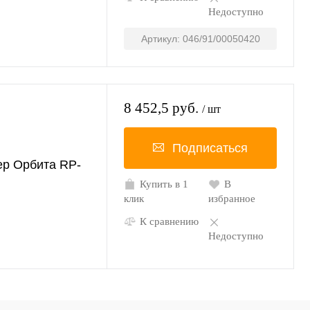
Недоступно
Артикул: 046/91/00050420
8 452,5 руб.
/ шт
Подписаться
ер Орбита RP-
Купить в 1
В
клик
избранное
К сравнению
Недоступно