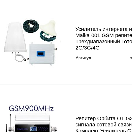
Усилитель интернета 
Malka-001 GSM репит
Трехдиапазонный Гот
2G/3G/4G
Артикул
m
Репитер Орбита OT-G
сигнала сотовой связи
Комплект Усилитель 