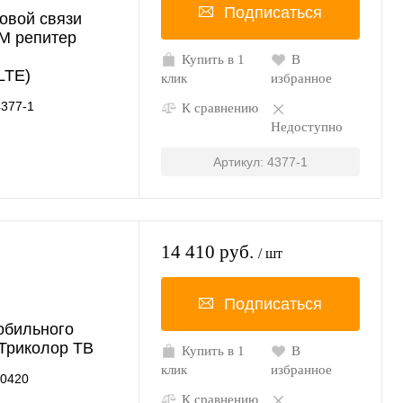
Подписаться
овой связи
M репитер
Купить в 1
В
TE)
клик
избранное
4377-1
К сравнению
Недоступно
Артикул: 4377-1
14 410 руб.
/ шт
Подписаться
обильного
 Триколор ТВ
Купить в 1
В
клик
избранное
50420
К сравнению