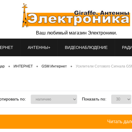
Ваш любимый магазин Электроники.
ЕРНЕТ
АНТЕННЫ+
ВИДЕОНАБЛЮДЕНИЕ
РАД
•
•
•
дар
ИНТЕРНЕТ
GSM Интернет
Усилители Сотового Сигнала G
ртировать по:
Показать по:
Читать дале