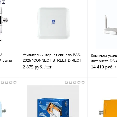
23
Усилитель интернет сигнала BAS-
Комплект усил
й связи
2325 "CONNECT STREET DIRECT
интернета DS-4
ель
3G/4G"
2 875 руб.
14 410 руб.
/ шт
/
я
Подписаться
П
равнению
Купить в 1 клик
К сравнению
Купить в 1 
 заказ
В избранное
Под заказ
В избранное