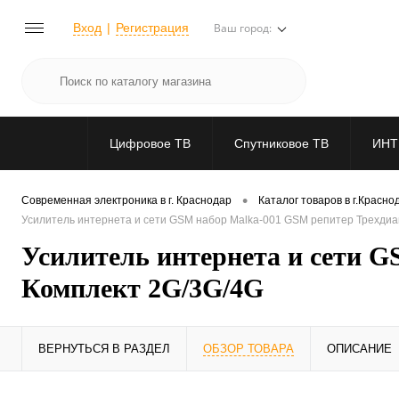
Вход
Регистрация
Ваш город:
Цифровое ТВ
Спутниковое ТВ
ИНТ
•
Современная электроника в г. Краснодар
Каталог товаров в г.Красно
Усилитель интернета и сети GSM набор Malka-001 GSM репитер Трехди
Усилитель интернета и сети 
Комплект 2G/3G/4G
ВЕРНУТЬСЯ В РАЗДЕЛ
ОБЗОР ТОВАРА
ОПИСАНИЕ