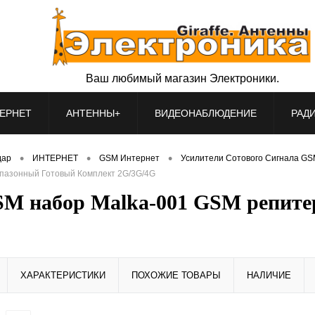
Ваш любимый магазин Электроники.
ЕРНЕТ
АНТЕННЫ+
ВИДЕОНАБЛЮДЕНИЕ
РАД
•
•
•
дар
ИНТЕРНЕТ
GSM Интернет
Усилители Сотового Сигнала G
апазонный Готовый Комплект 2G/3G/4G
GSM набор Malka-001 GSM репит
ХАРАКТЕРИСТИКИ
ПОХОЖИЕ ТОВАРЫ
НАЛИЧИЕ