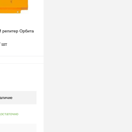
 репитер Орбита
/ шт
одписаться
клик
К сравнению
Недоступно
аличие
остаточно