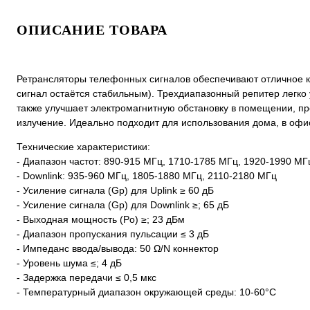
ОПИСАНИЕ ТОВАРА
Ретрансляторы телефонных сигналов обеспечивают отличное к
сигнал остаётся стабильным). Трехдиапазонный репитер легко 
также улучшает электромагнитную обстановку в помещении, п
излучение. Идеально подходит для использования дома, в офи
Технические характеристики:
- Диапазон частот: 890-915 МГц, 1710-1785 МГц, 1920-1990 МГ
- Downlink: 935-960 МГц, 1805-1880 МГц, 2110-2180 МГц
- Усиление сигнала (Gp) для Uplink ≥ 60 дБ
- Усиление сигнала (Gp) для Downlink ≥; 65 дБ
- Выходная мощность (Po) ≥; 23 дБм
- Диапазон пропускания пульсации ≤ 3 дБ
- Импеданс ввода/вывода: 50 Ω/N коннектор
- Уровень шума ≤; 4 дБ
- Задержка передачи ≤ 0,5 мкс
- Температурный диапазон окружающей среды: 10-60°C