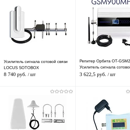
Репитер Орбита OT-GSM
Усилитель сигнала сотовой связи
Усилитель сигнала сотово
LOCUS SOTOBOX
2G-900, Комплект Усилит
8 740 руб.
3 622,5 руб.
/ шт
/ шт
GSM+2 антенны GSM
Подписаться
Подписатьс
Купить в 1 клик
К сравнению
Купить в 1 клик
К с
В избранное
Под заказ
В избранное
Под