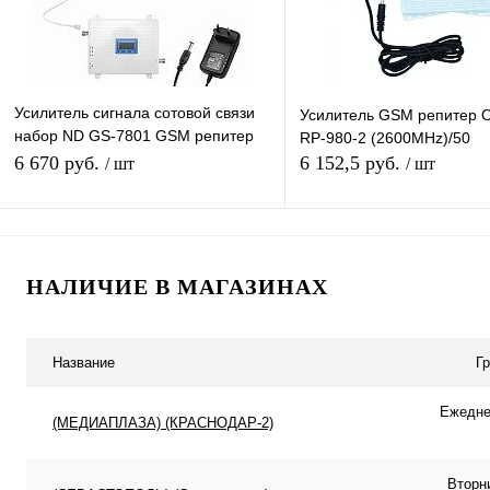
Усилитель сигнала сотовой связи
Усилитель GSM репитер 
набор ND GS-7801 GSM репитер
RP-980-2 (2600MHz)/50
Готовый Комплект
6 670 руб.
6 152,5 руб.
/ шт
/ шт
(GSM+DCS+WCDMA+LTE)
Подписаться
Подписатьс
НАЛИЧИЕ В МАГАЗИНАХ
Купить в 1 клик
К сравнению
Купить в 1 клик
К с
В избранное
Недоступно
В избранное
Нед
Название
Г
Ежеднев
(МЕДИАПЛАЗА) (КРАСНОДАР-2)
Вторн