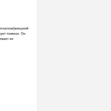
сигналом(внешний
рует помехи. Он
ижает их