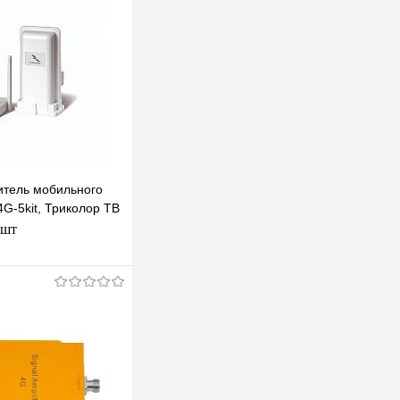
итель мобильного
G-5kit, Триколор ТВ
 шт
одписаться
клик
К сравнению
Недоступно