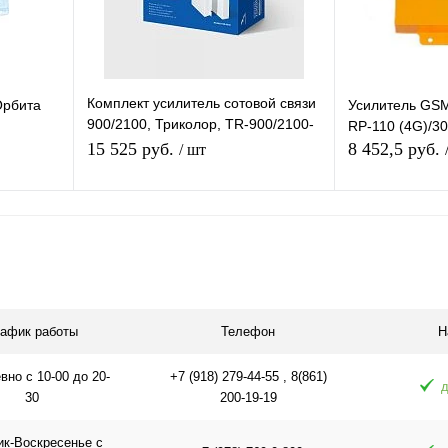
Комплект усилитель сотовой связи
Орбита
Усилитель GSM
900/2100, Триколор, TR-900/2100-
RP-110 (4G)/30
50-kit
15 525 руб.
8 452,5 руб.
/ шт
я
Подписаться
П
равнению
Купить в 1 клик
К сравнению
Купить в 1 
оступно
В избранное
Недоступно
В избранное
рафик работы
Телефон
Н
но с 10-00 до 20-
+7 (918) 279-44-55 , 8(861)
д
30
200-19-19
ик-Воскресенье с