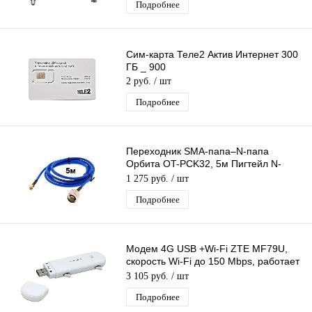
Подробнее
Сим-карта Теле2 Актив Интернет 300
ГБ _ 900
2 руб.
/ шт
Подробнее
Переходник SMA-папа–N-папа
Орбита OT-PCK32, 5м Пигтейл N-
male–SMA-male, Адаптер для
1 275 руб.
/ шт
соединения 3G/4G
Подробнее
Модем 4G USB +Wi-Fi ZTE MF79U,
скорость Wi-Fi до 150 Mbps, работает
с любыми операторами
3 105 руб.
/ шт
Подробнее