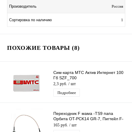
Производитель
Россия
Сортировка по наличию
1
ПОХОЖИЕ ТОВАРЫ (8)
Сим-карта МТС Актив Интернет 100
Гб SZF_700
2,3 руб.
/ шт
Подробнее
Переходник F мама -TS9 папа
Орбита OT-PCK14 GR-7, Пигтейл F-
female-TS9-male, Адаптер для
165 руб.
/ шт
модемов,