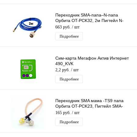
Переходник SMA-папа–N-папа
Орбита OT-PCK32, 2м Пигтейл N-
male–SMA-male, Адаптер для
663 руб.
/ шт
соединения 3G/4G
Подробнее
Сим-карта Мегафон Актив Интернет
490_KVK
2,2 руб.
/ шт
Подробнее
Переходник SMA мама -TS9 папа
Орбита OT-PCK23, Пигтейл SMA-
female-TS9, Адаптер для соединения
165 руб.
/ шт
3G/4G
Подробнее