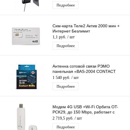
Подробнее
Сим-карта Теле2 Актив 2000 мин +
Интернет Безлимит
1,1 руб.
/ шт
Подробнее
Антенна сотовой связи РЭМО
панельная «BAS-2004 CONTACT
MIMO» (CRC9)
1 540 руб.
/ шт
Подробнее
Модем 4G USB +Wi-Fi Орбита OT-
PCK29, до 150 Mbps, работает с
любыми операторами без
2 719,5 руб.
/ шт
прописывания
Подробнее