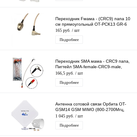
Переходник Fмама - (CRC9) папа 10
см прямоугольный OT-PCK13 GR-6
165 руб.
/ шт
Подробнее
Переходник SMA мама - CRC9 папа,
Пигтейл SMA-female-CRC9-male,
Адаптер для соединения 3G/4G
166,5 руб.
/ шт
антенны
Подробнее
Антенна сотовой связи Орбита OT-
GSM14 GSM MIMO (800-2700Мгц,
28дБ)
1 045 руб.
/ шт
Подробнее