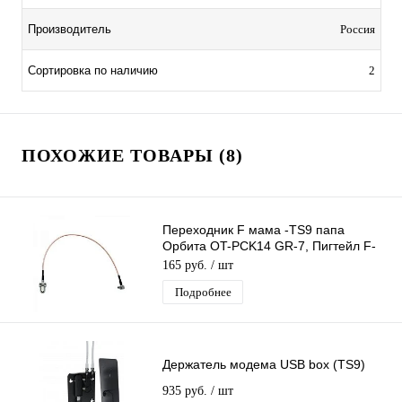
Производитель
Россия
Сортировка по наличию
2
ПОХОЖИЕ ТОВАРЫ (8)
Переходник F мама -TS9 папа
Орбита OT-PCK14 GR-7, Пигтейл F-
female-TS9-male, Адаптер для
165 руб.
/ шт
модемов,
Подробнее
Держатель модема USB box (TS9)
935 руб.
/ шт