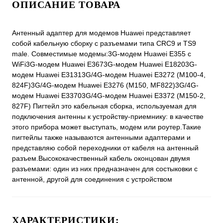
ОПИСАНИЕ ТОВАРА
Антенный адаптер для модемов Huawei представляет
собой кабельную сборку с разъемами типа CRC9 и TS9
male. Совместимые модемы:3G-модем Huawei E355 с
WiFi3G-модем Huawei E3673G-модем Huawei E18203G-
модем Huawei E31313G/4G-модем Huawei E3272 (M100-4,
824F)3G/4G-модем Huawei E3276 (M150, MF822)3G/4G-
модем Huawei E33703G/4G-модем Huawei E3372 (M150-2,
827F) Пигтейл это кабельная сборка, используемая для
подключения антенны к устройству-приемнику: в качестве
этого прибора может выступать, модем или роутер.Такие
пигтейлы также называются антенными адаптерами и
представляю собой переходники от кабеля на антенный
разъем.Высококачественный кабель оконцован двумя
разъемами: один из них предназначен для состыковки с
антенной, другой для соединения с устройством
ХАРАКТЕРИСТИКИ: