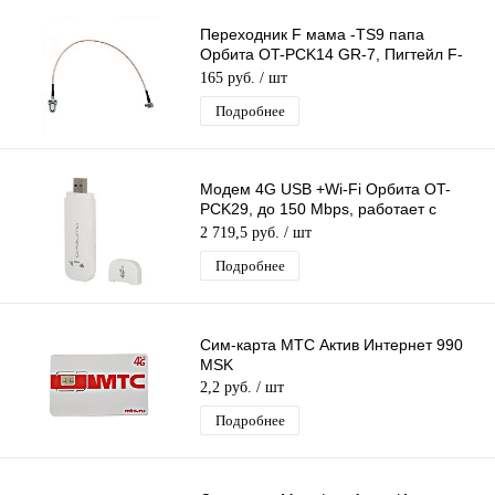
Переходник F мама -TS9 папа
Орбита OT-PCK14 GR-7, Пигтейл F-
female-TS9-male, Адаптер для
165 руб.
/ шт
модемов,
Подробнее
Модем 4G USB +Wi-Fi Орбита OT-
PCK29, до 150 Mbps, работает с
любыми операторами без
2 719,5 руб.
/ шт
прописывания
Подробнее
Сим-карта МТС Актив Интернет 990
MSK
2,2 руб.
/ шт
Подробнее