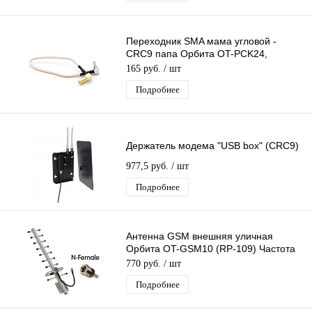
Переходник SMA мама угловой -
CRC9 папа Орбита OT-PCK24,
Пигтейл SMA-female-CRC9-
165 руб.
/ шт
male,Адаптер модема
Подробнее
Держатель модема "USB box" (CRC9)
977,5 руб.
/ шт
Подробнее
Антенна GSM внешняя уличная
Орбита OT-GSM10 (RP-109) Частота
800-960Мгц, 13дБ, наружная
770 руб.
/ шт
Подробнее