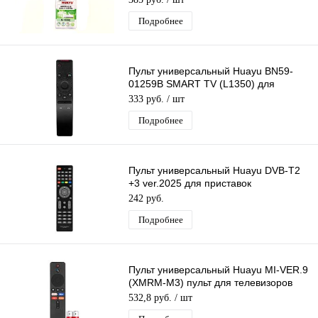
Подробнее
Пульт универсальный Huayu BN59-
01259B SMART TV (L1350) для
телевизоров Samsung
333 руб.
/ шт
Подробнее
Пульт универсальный Huayu DVB-T2
+3 ver.2025 для приставок
универсальный для разных моделей
242 руб.
DVB-T2
Подробнее
Пульт универсальный Huayu MI-VER.9
(XMRM-M3) пульт для телевизоров
Xiaomi
532,8 руб.
/ шт