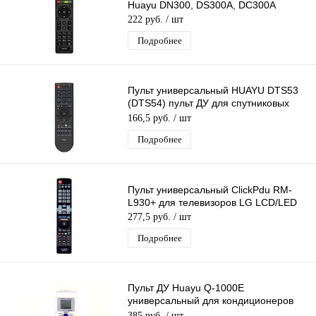
Huayu DN300, DS300A, DC300A
222 руб.
/ шт
Подробнее
Пульт универсальный HUAYU DTS53
(DTS54) пульт ДУ для спутниковых
ресиверов
166,5 руб.
/ шт
Подробнее
Пульт универсальный ClickPdu RM-
L930+ для телевизоров LG LCD/LED
277,5 руб.
/ шт
Подробнее
Пульт ДУ Huayu Q-1000E
универсальный для кондиционеров
1000 в 1
385 руб.
/ шт