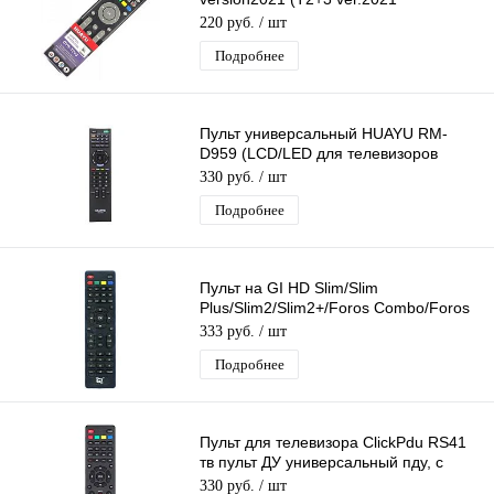
Фиолетовый)
220 руб.
/ шт
Подробнее
Пульт универсальный HUAYU RM-
D959 (LCD/LED для телевизоров
Sony)
330 руб.
/ шт
Подробнее
Пульт на GI HD Slim/Slim
Plus/Slim2/Slim2+/Foros Combo/Foros
Ultra
333 руб.
/ шт
Подробнее
Пульт для телевизора ClickPdu RS41
тв пульт ДУ универсальный пду, с
функцией SMART
330 руб.
/ шт