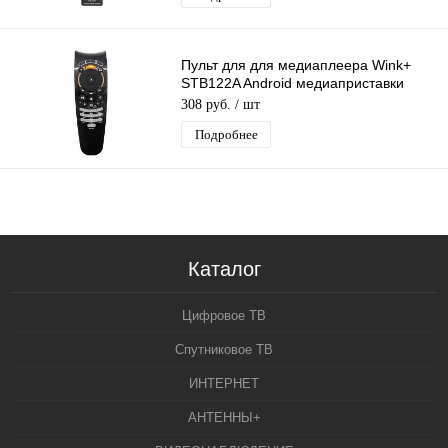
Пульт для для медиаплеера Wink+
STB122A Android медиаприставки
Ростелеком
308 руб.
/ шт
Подробнее
Каталог
Цифровое ТВ
Спутниковое ТВ
ИНТЕРНЕТ
АНТЕННЫ+