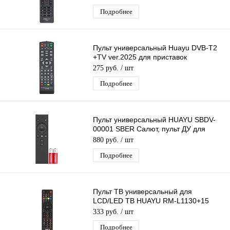
Подробнее
Пульт универсальный Huayu DVB-T2
+TV ver.2025 для приставок
универсальный для разных моделей
275 руб.
/ шт
DVB-T2
Подробнее
Пульт универсальный HUAYU SBDV-
00001 SBER Салют, пульт ДУ для
телевизоров, с голосовым
880 руб.
/ шт
управлением
Подробнее
Пульт ТВ универсальный для
LCD/LED ТВ HUAYU RM-L1130+15
Заменяет огромное кол-во пультов
333 руб.
/ шт
телевизоров
Подробнее