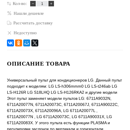
Кол-во:
Нашли дешевле
Рассчитать доставку
Недоступно
ОПИСАНИЕ ТОВАРА
Универсальный пульт для кондиционеров LG. Данный пульт
подходит к моделям: LG LS-h306mmm0 LG LS-t246ab LG
LS-H126R LG S18LHQ LG LS-H126RKA2 и другие модели
Этот пульт заменяет модели пультов LG: 6711A9032N,
6711A20077N, 6711A20073C, 6711A20067J, 6711A90022C,
6711A20073X, 6711A20096A, LG 6711A20077L ,
6711A20077N , LG 6711A20073C, LG 6711A90031X, LG
6711A20083X. У этого пульта есть функции PLASMA и
регулировки заслонок по вертикали и горизонтали.