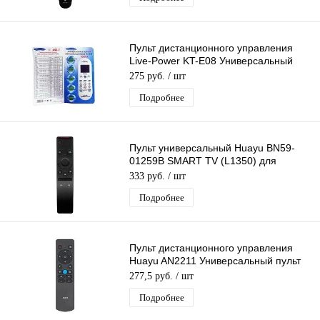
Пульт дистанционного управления
Live-Power KT-E08 Универсальный
пульт для кондиционеров
275 руб.
/ шт
Подробнее
Пульт универсальный Huayu BN59-
01259B SMART TV (L1350) для
телевизоров Samsung
333 руб.
/ шт
Подробнее
Пульт дистанционного управления
Huayu AN2211 Универсальный пульт
для телевизора Триколор
277,5 руб.
/ шт
Подробнее