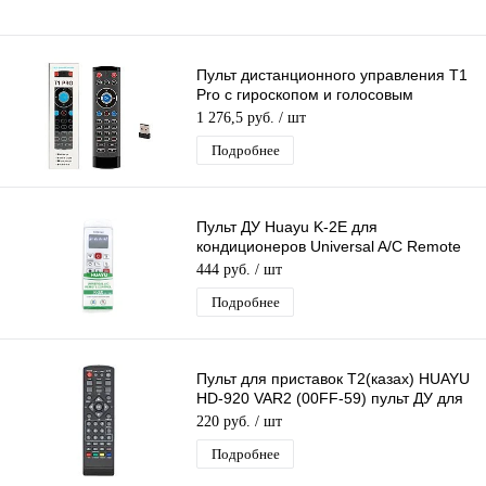
Пульт дистанционного управления T1
Pro с гироскопом и голосовым
управлением + подсветка 2.4G
1 276,5 руб.
/ шт
Подробнее
Пульт ДУ Huayu K-2E для
кондиционеров Universal A/C Remote
5000 в 1
444 руб.
/ шт
Подробнее
Пульт для приставок Т2(казах) HUAYU
HD-920 VAR2 (00FF-59) пульт ДУ для
DVB-T2 ресивера, тв приставки
220 руб.
/ шт
Подробнее