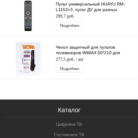
Пульт универсальный HUAYU RM-
L1153+3, пульт ДУ для разных
моделей телевизоров
299,7 руб.
Подробнее
Чехол защитный для пультов
телевизоров WiMAX 50*210 для
телевизионного ПДУ, ПВХ,
277,5 руб.
/ шт
искусственная кожа
Подробнее
Каталог
Цифровое ТВ
Спутниковое ТВ