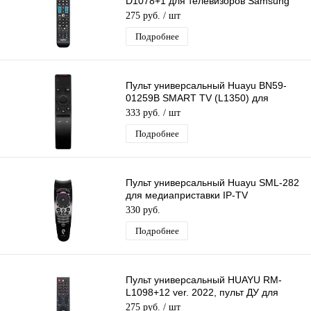
D1078+1 для телевизоров Samsung
LCD/LED
275 руб.
/ шт
Подробнее
Пульт универсальный Huayu BN59-
01259B SMART TV (L1350) для
телевизоров Samsung
333 руб.
/ шт
Подробнее
Пульт универсальный Huayu SML-282
для медиаприставки IP-TV
Ростелеком
330 руб.
Подробнее
Пульт универсальный HUAYU RM-
L1098+12 ver. 2022, пульт ДУ для
разных телевизоров LCD TV
275 руб.
/ шт